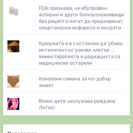
FDA признава, че ибупрофен,
аспирин и други болкоуспокояващи
без рецепта могат да предизвикат
смъртоносни инфаркти и инсулти
Куркумата е в състояние да 'убива
интелигентно' ракови клетки ...
химиотерапията и радиацията са
медицински остарели
Конопени семена за по-добър
живот
Всяко дете заслужава раждане
Лотос!