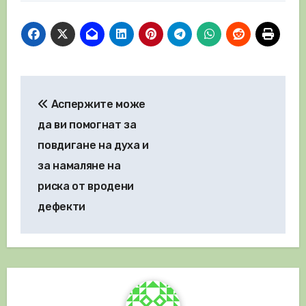
Навигация
Аспержите може
да ви помогнат за
повдигане на духа и
за намаляне на
риска от вродени
дефекти