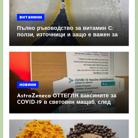
витамини
Пълно ръководство за витамин С:
ползи, източници и защо е важен за
имунната система
новини
AstraZeneca ОТТЕГЛЯ ваксините за
COVID-19 в световен мащаб, след
като призна, че те причиняват
КРЪВНИ съсиреци