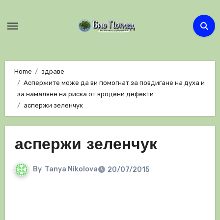
Skip
to
content
Home
здраве
Аспержите може да ви помогнат за повдигане на духа и
за намаляне на риска от вродени дефекти
аспержи зеленчук
аспержи зеленчук
By
Tanya Nikolova
20/07/2015