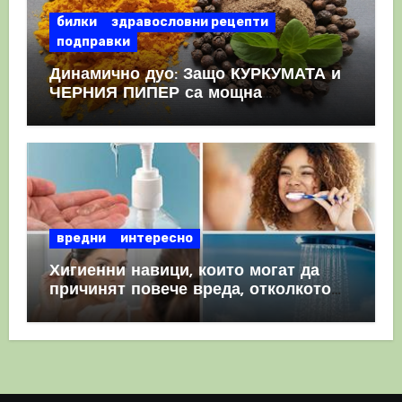
билки
здравословни рецепти
подправки
Динамично дуо: Защо КУРКУМАТА и
ЧЕРНИЯ ПИПЕР са мощна
комбинация
вредни
интересно
Хигиенни навици, които могат да
причинят повече вреда, отколкото
полза