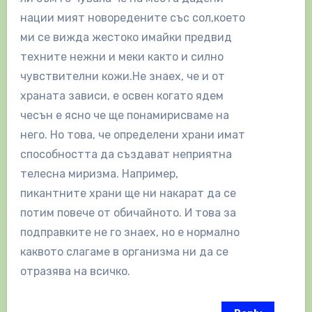
нации мият новоредените със сол,което
ми се вижда жестоко имайки предвид
техните нежни и меки както и силно
чувствителни кожи.Не знаех, че и от
храната зависи, е освен когато ядем
чесън е ясно че ще понамирисваме на
него. Но това, че определени храни имат
способността да създават неприятна
телесна миризма. Например,
пикантните храни ще ни накарат да се
потим повече от обичайното. И това за
подправките не го знаех, но е нормално
каквото слагаме в организма ни да се
отразява на всичко.