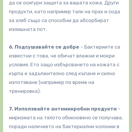
да се осигури защита за вашата кожа. Други
продукти, като например талк на прах и сода
за хляб също са способни да абсорбират
излишната пот.
6. Подсушавайте се добре
– Бактериите са
известни с това, че обичат влажни и мокри
условия. Ето защо избърсването на кожата с
кърпа е задължително след къпане и силно
изпотяване (например по време на
тренировка).
7. Използвайте антимикробни продукти
–
миризмата на тялото обикновено се получава,
поради наличието на бактериални колонии в