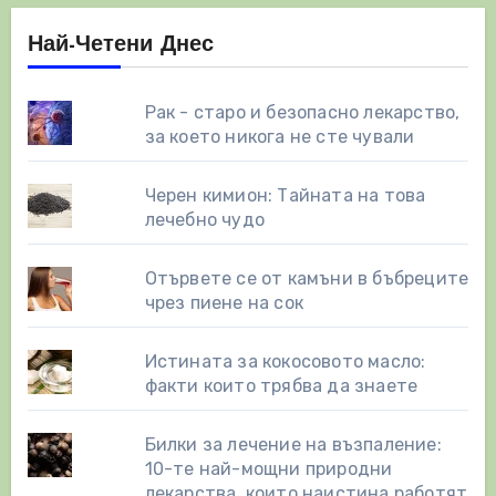
Най-Четени Днес
Рак - старо и безопасно лекарство,
за което никога не сте чували
Черен кимион: Тайната на това
лечебно чудо
Отървете се от камъни в бъбреците
чрез пиене на сок
Истината за кокосовото масло:
факти които трябва да знаете
Билки за лечение на възпаление:
10-те най-мощни природни
лекарства, които наистина работят