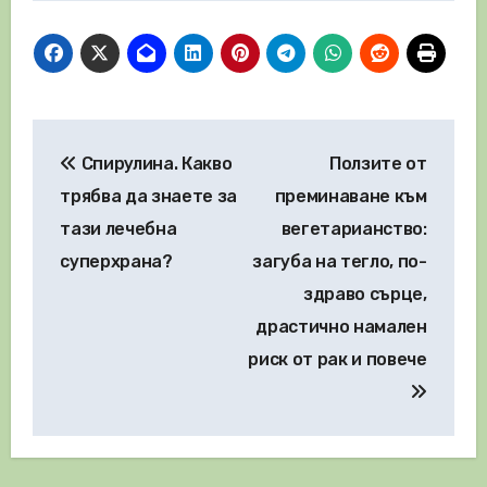
Навигация
Спирулина. Какво
Ползите от
трябва да знаете за
преминаване към
тази лечебна
вегетарианство:
суперхрана?
загуба на тегло, по-
здраво сърце,
драстично намален
риск от рак и повече