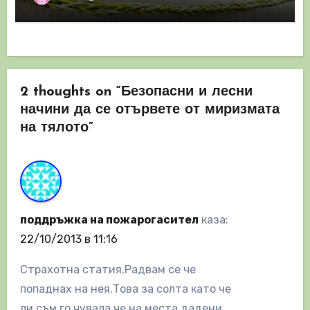
2 thoughts on “Безопасни и лесни
начини да се отървете от миризмата
на тялото”
поддръжка на пожарогасител
каза:
22/10/2013 в 11:16
Страхотна статия.Радвам се че
попаднах на нея.Това за солта като че
ли съм го чувала че на места дадени