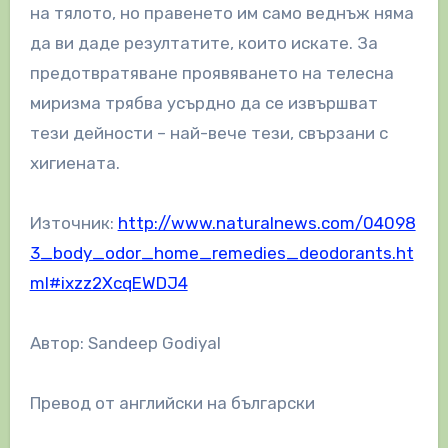
на тялото, но правенето им само веднъж няма
да ви даде резултатите, които искате. За
предотвратяване проявяването на телесна
миризма трябва усърдно да се извършват
тези дейности – най-вече тези, свързани с
хигиената.
Източник:
http://www.naturalnews.com/04098
3_body_odor_home_remedies_deodorants.ht
ml#ixzz2XcqEWDJ4
Автор: Sandeep Godiyal
Превод от английски на български