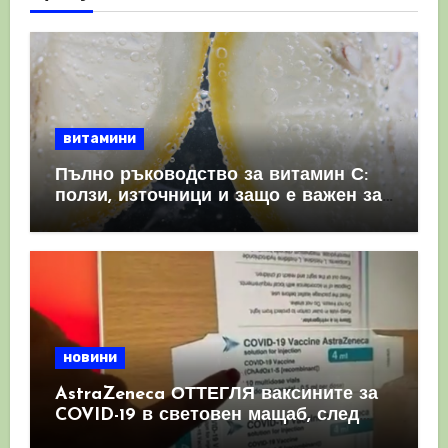
витамини
Пълно ръководство за витамин С:
ползи, източници и защо е важен за
имунната система
новини
AstraZeneca ОТТЕГЛЯ ваксините за
COVID-19 в световен мащаб, след
като призна, че те причиняват