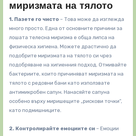
миризмата на тялото
1. Пазете го чисто
– Това може да изглежда
много просто. Една от основните причини за
лошата телесна миризма е обща липса на
физическа хигиена. Можете драстично да
подобрите миризмата на тялото си чрез
подобряване на хигиенния подход. Отмивайте
бактериите, които причиняват миризмата на
тялото с редовни бани като използвате
антимикробен сапун. Нанасяйте сапуна
особено върху миришещите „рискови точки“,
като подмишниците.
2. Контролирайте емоциите си
– Емоции