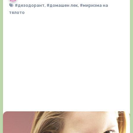
#дезодорант
,
#домашен лек
,
#миризма на
тялото