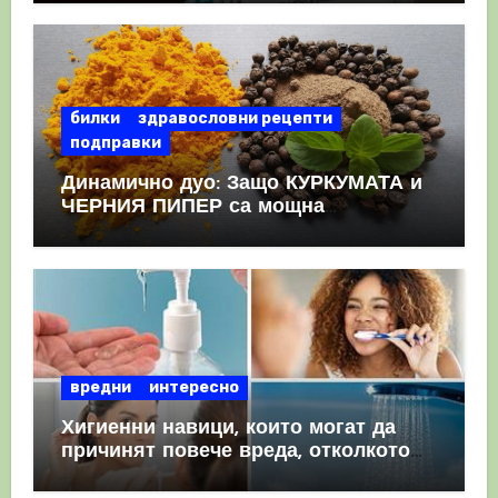
КРЪВНИ съсиреци
билки
здравословни рецепти
подправки
Динамично дуо: Защо КУРКУМАТА и
ЧЕРНИЯ ПИПЕР са мощна
комбинация
вредни
интересно
Хигиенни навици, които могат да
причинят повече вреда, отколкото
полза