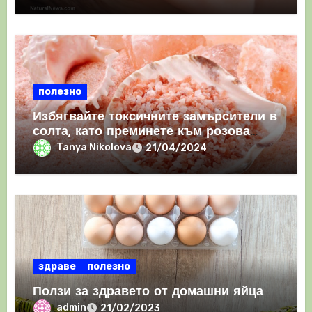
полезно
Избягвайте токсичните замърсители в
солта, като преминете към розова
хималайска сол
Tanya Nikolova
21/04/2024
здраве
полезно
Ползи за здравето от домашни яйца
admin
21/02/2023