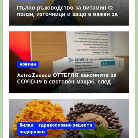
Пълно ръководство за витамин С:
ползи, източници и защо е важен за
имунната система
новини
AstraZeneca ОТТЕГЛЯ ваксините за
COVID-19 в световен мащаб, след
като призна, че те причиняват
КРЪВНИ съсиреци
билки
здравословни рецепти
подправки