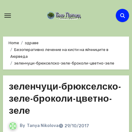
Skip
to
content
Home
здраве
Безоперативно лечение на кисти на яйчниците в
Аюрведа
зеленчуци-брюкселско-зеле-броколи-цветно-зеле
зеленчуци-брюкселско-
зеле-броколи-цветно-
зеле
By
Tanya Nikolova
29/10/2017