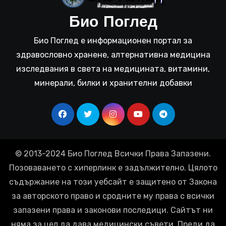
Био Поглед
Био Поглед е информационен портал за
здравословно хранене, алтернативна медицина
изследвания в света на медицината, витамини,
минерали, билки и хранителни добавки
© 2013-2024 Био Поглед Всички Права Запазени.
Позоваването с хиперлинк е задължително. Цялото
съдържание на този уебсайт е защитено от Закона
за авторското право и сродните му права с всички
запазени права и законови последици. Сайтът ни
няма за цел да дава медицински съвети. Преди да