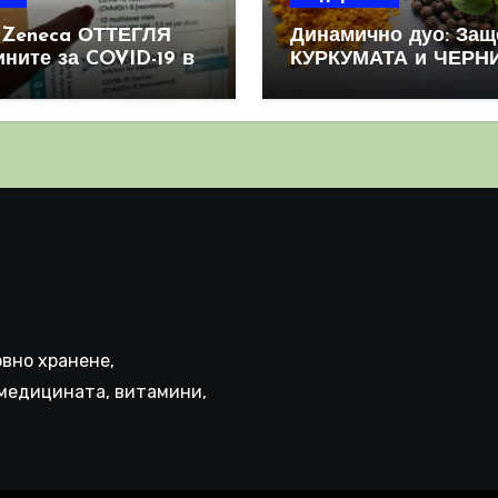
aZeneca ОТТЕГЛЯ
Динамично дуо: Защ
ините за COVID-19 в
КУРКУМАТА и ЧЕРН
овен мащаб, след
ПИПЕР са мощна
призна, че те
комбинация
иняват КРЪВНИ
реци
вно хранене,
медицината, витамини,