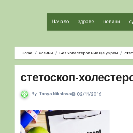
Начало
здраве
новини
с
Home
новини
Без холестерол ние ще умрем
сте
стетоскоп-холестер
By
Tanya Nikolova
02/11/2016