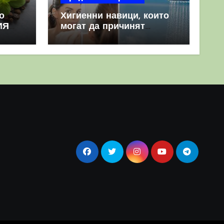
о
Хигиенни навици, които
ИЯ
могат да причинят
повече вреда, отколкото
полза