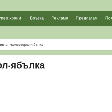
упер храни
Връзка
Реклама
Предлагам
Пол
тоскоп-холестерол-ябълка
ол-ябълка