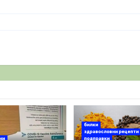
билки
здравословни рецепти
ни
подправки