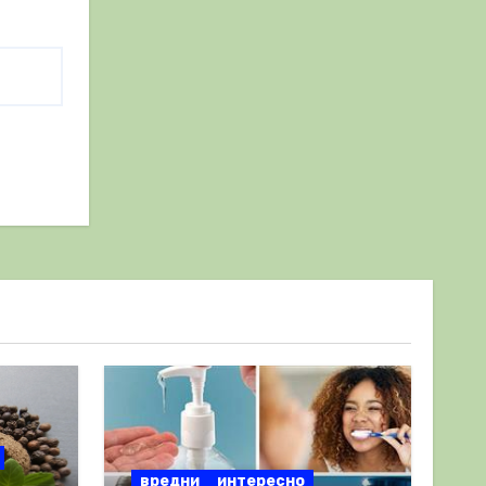
вредни
интересно