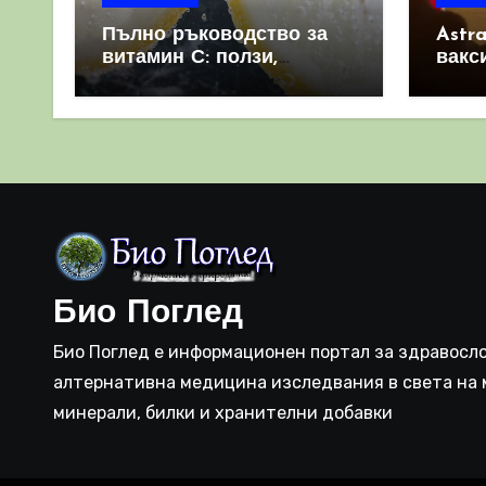
Пълно ръководство за
Astr
витамин С: ползи,
вакс
източници и защо е
свет
важен за имунната
като 
система
прич
съси
Био Поглед
Био Поглед е информационен портал за здравосло
алтернативна медицина изследвания в света на 
минерали, билки и хранителни добавки