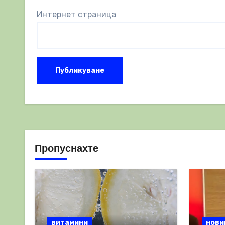
Интернет страница
Пропуснахте
витамини
нови