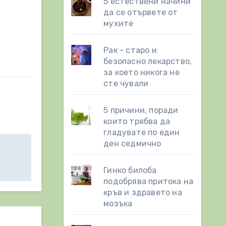
5 естествени начини
да се отървете от
мухите
Рак - старо и
безопасно лекарство,
за което никога не
сте чували
5 причини, поради
които трябва да
гладувате по един
ден седмично
Гинко билоба
подобрява притока на
кръв и здравето на
мозъка