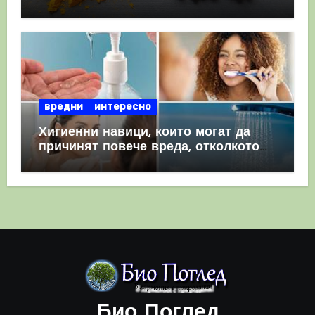
комбинация
вредни
интересно
Хигиенни навици, които могат да
причинят повече вреда, отколкото
полза
Био Поглед