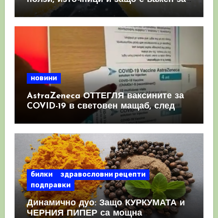
имунната система
новини
AstraZeneca ОТТЕГЛЯ ваксините за
COVID-19 в световен мащаб, след
като призна, че те причиняват
КРЪВНИ съсиреци
билки
здравословни рецепти
подправки
Динамично дуо: Защо КУРКУМАТА и
ЧЕРНИЯ ПИПЕР са мощна