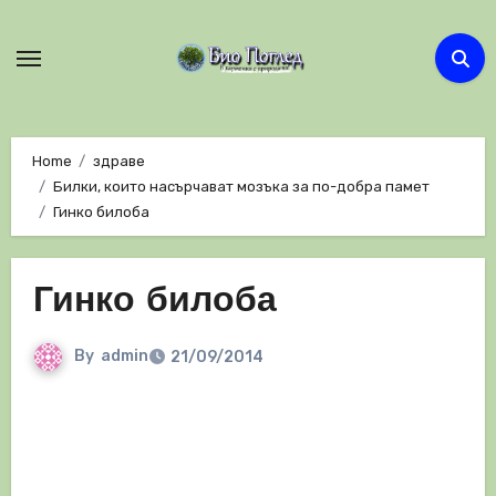
Skip
to
content
Home
здраве
Билки, които насърчават мозъка за по-добра памет
Гинко билоба
Гинко билоба
By
admin
21/09/2014