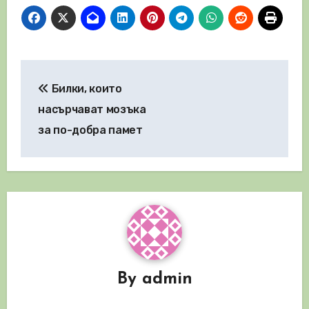
Навигация
Билки, които
насърчават мозъка
за по-добра памет
By
admin