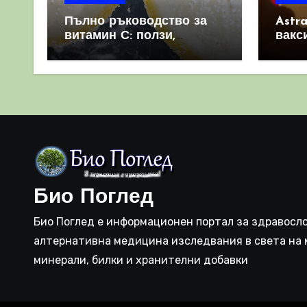
Пълно ръководство за
Astr
витамин С: ползи,
вакс
източници и защо е
свет
важен за имунната
като 
система
прич
съси
Био Поглед
Био Поглед е информационен портал за здравосло
алтернативна медицина изследвания в света на 
минерали, билки и хранителни добавки