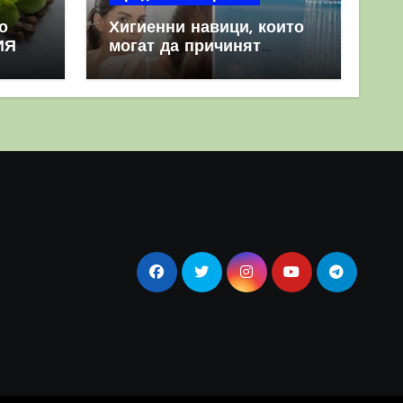
о
Хигиенни навици, които
ИЯ
могат да причинят
повече вреда, отколкото
полза