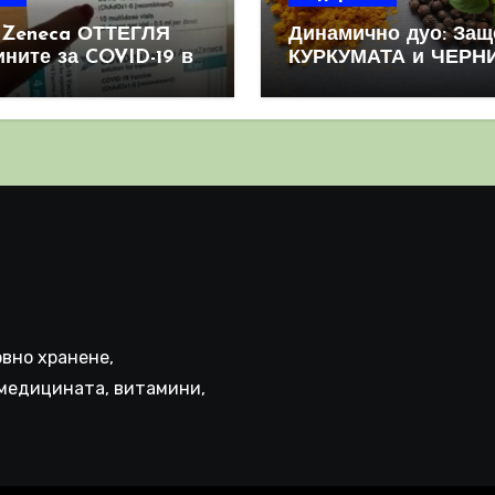
aZeneca ОТТЕГЛЯ
Динамично дуо: Защ
ините за COVID-19 в
КУРКУМАТА и ЧЕРН
овен мащаб, след
ПИПЕР са мощна
призна, че те
комбинация
иняват КРЪВНИ
реци
вно хранене,
медицината, витамини,