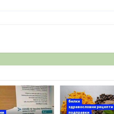
билки
здравословни рецепти
ни
подправки