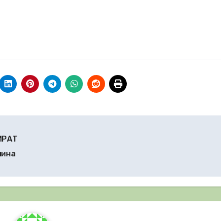
ИРАТ
чина