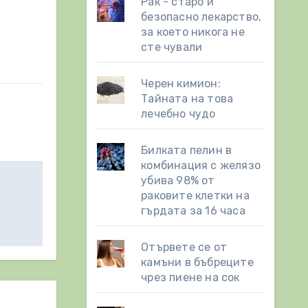
Рак - старо и
безопасно лекарство,
за което никога не
сте чували
Черен кимион:
Тайната на това
лечебно чудо
Билката пелин в
комбинация с желязо
убива 98% от
раковите клетки на
гърдата за 16 часа
Отървете се от
камъни в бъбреците
чрез пиене на сок