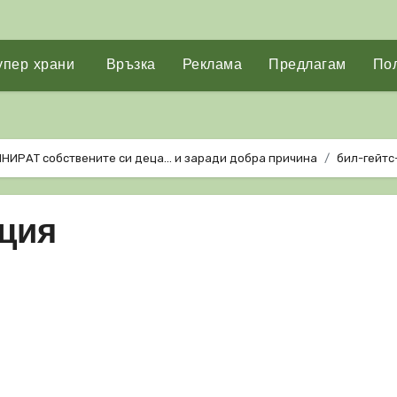
упер храни
Връзка
Реклама
Предлагам
Пол
СИНИРАТ собствените си деца… и заради добра причина
бил-гейтс
нция