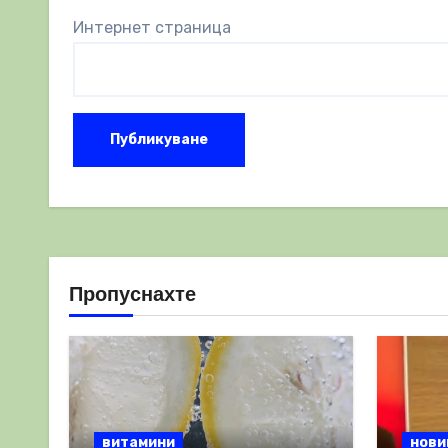
Интернет страница
Пропуснахте
витамини
нови