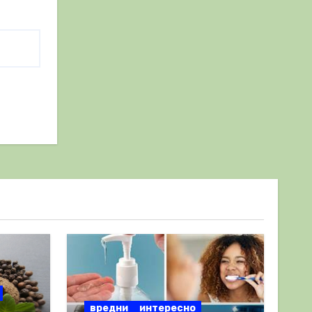
вредни
интересно