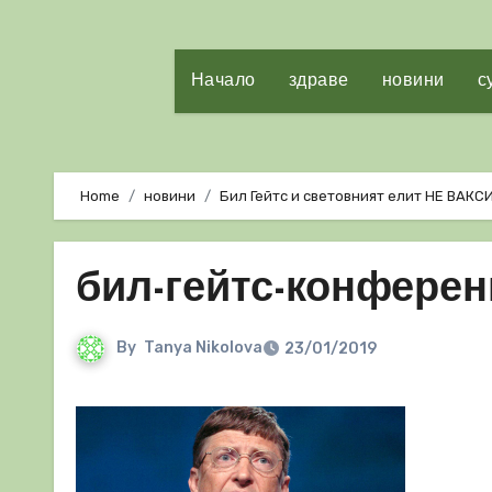
Начало
здраве
новини
с
Home
новини
Бил Гейтс и световният елит НЕ ВАК
бил-гейтс-конфере
By
Tanya Nikolova
23/01/2019