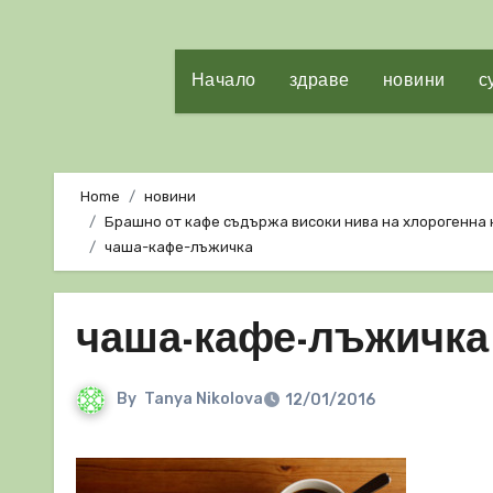
Начало
здраве
новини
с
Home
новини
Брашно от кафе съдържа високи нива на хлорогенна к
чаша-кафе-лъжичка
чаша-кафе-лъжичка
By
Tanya Nikolova
12/01/2016