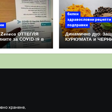
билки
здравословни рецепти
ни
подправки
aZeneca ОТТЕГЛЯ
Динамично дуо: Защ
ините за COVID-19 в
КУРКУМАТА и ЧЕРН
овен мащаб, след
ПИПЕР са мощна
призна, че те
комбинация
иняват КРЪВНИ
реци
вно хранене,