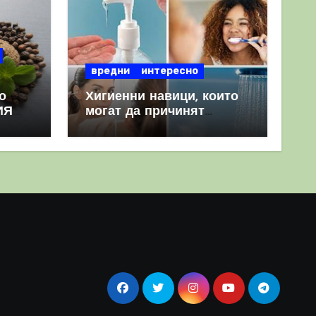
вредни
интересно
о
Хигиенни навици, които
ИЯ
могат да причинят
повече вреда, отколкото
полза