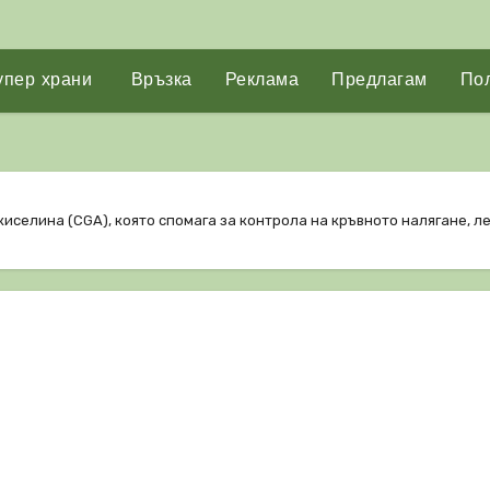
упер храни
Връзка
Реклама
Предлагам
Пол
иселина (CGA), която спомага за контрола на кръвното налягане, 