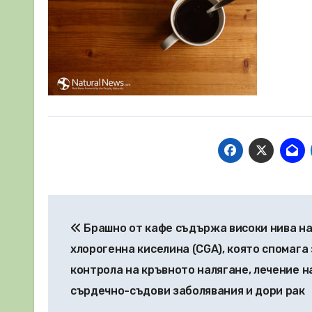
Навигация
Брашно от кафе съдържа високи нива н
хлорогенна киселина (CGA), която спомага 
контрола на кръвното налягане, лечение н
сърдечно-съдови заболявания и дори рак