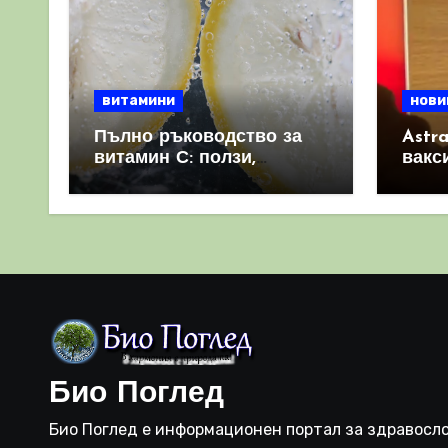
витамини
нови
Пълно ръководство за
Astr
витамин С: ползи,
вакс
източници и защо е
свет
важен за имунната
като 
система
прич
съси
Био Поглед
Био Поглед е информационен портал за здравосло