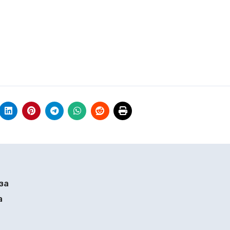
а
за
а