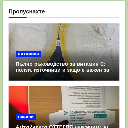
Пропуснахте
витамини
Пълно ръководство за витамин С:
ползи, източници и защо е важен за
имунната система
новини
AstraZeneca ОТТЕГЛЯ ваксините за