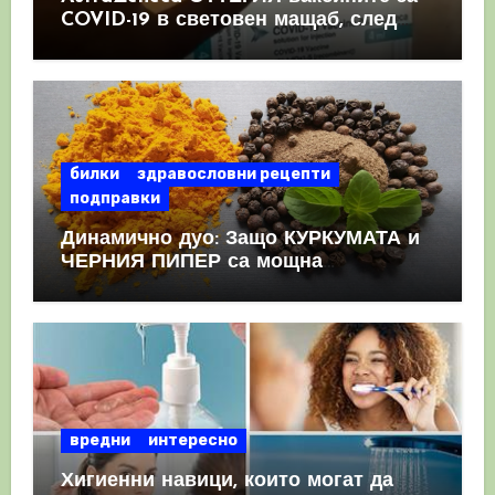
COVID-19 в световен мащаб, след
като призна, че те причиняват
КРЪВНИ съсиреци
билки
здравословни рецепти
подправки
Динамично дуо: Защо КУРКУМАТА и
ЧЕРНИЯ ПИПЕР са мощна
комбинация
вредни
интересно
Хигиенни навици, които могат да