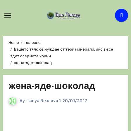
Skip
to
content
Home
полезно
Вашето тяло се нуждае от тези минерали, ако ви се
ядат следните храни
жена-яде-шоколад
жена-яде-шоколад
By
Tanya Nikolova
20/01/2017