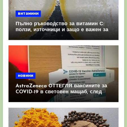
витамини
Пълно ръководство за витамин С:
ползи, източници и защо е важен за
имунната система
новини
AstraZeneca ОТТЕГЛЯ ваксините за
COVID-19 в световен мащаб, след
като призна, че те причиняват
КРЪВНИ съсиреци