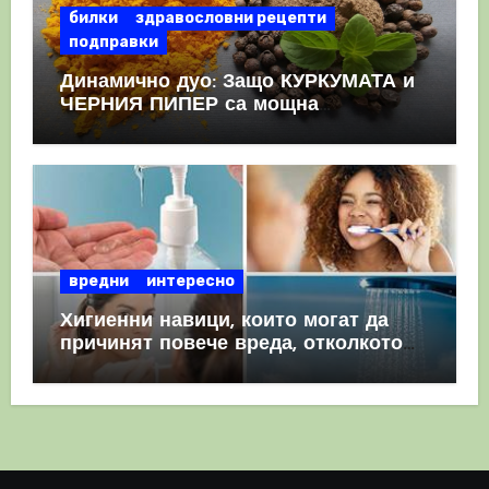
билки
здравословни рецепти
подправки
Динамично дуо: Защо КУРКУМАТА и
ЧЕРНИЯ ПИПЕР са мощна
комбинация
вредни
интересно
Хигиенни навици, които могат да
причинят повече вреда, отколкото
полза