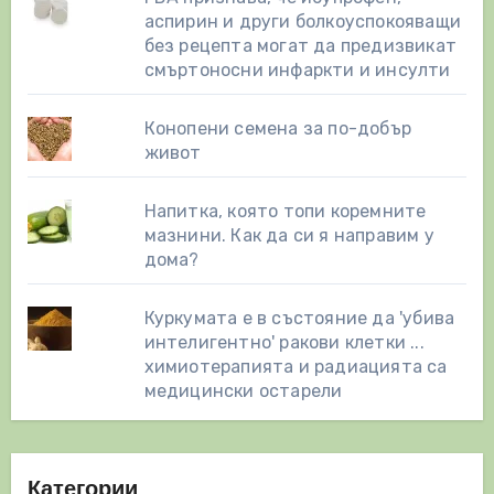
аспирин и други болкоуспокояващи
без рецепта могат да предизвикат
смъртоносни инфаркти и инсулти
Конопени семена за по-добър
живот
Напитка, която топи коремните
мазнини. Как да си я направим у
дома?
Куркумата е в състояние да 'убива
интелигентно' ракови клетки ...
химиотерапията и радиацията са
медицински остарели
Категории