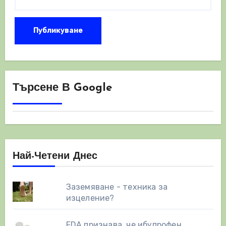
Търсене В Google
Най-Четени Днес
Заземяване - техника за
изцеление?
FDA признава, че ибупрофен,