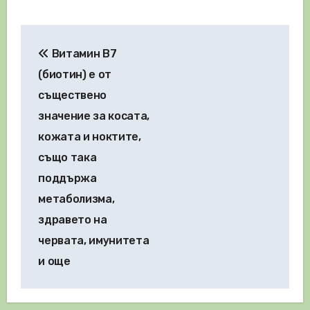
Навигация
Витамин B7
(биотин) е от
съществено
значение за косата,
кожата и ноктите,
също така
поддържа
метаболизма,
здравето на
червата, имунитета
и още