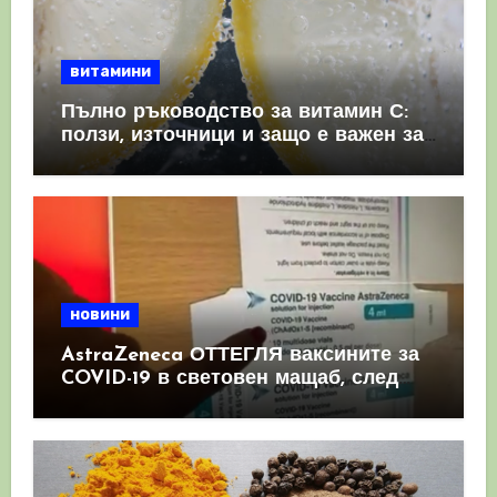
витамини
Пълно ръководство за витамин С:
ползи, източници и защо е важен за
имунната система
новини
AstraZeneca ОТТЕГЛЯ ваксините за
COVID-19 в световен мащаб, след
като призна, че те причиняват
КРЪВНИ съсиреци