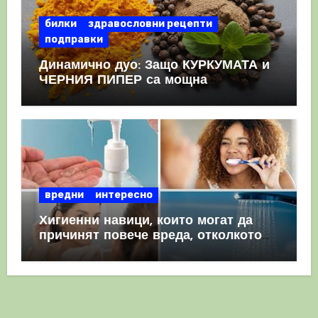
билки
здравословни рецепти
подправки
Динамично дуо: Защо КУРКУМАТА и
ЧЕРНИЯ ПИПЕР са мощна
комбинация
вредни
интересно
Хигиенни навици, които могат да
причинят повече вреда, отколкото
полза