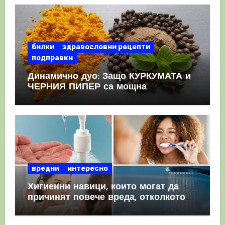
билки
здравословни рецепти
подправки
Динамично дуо: Защо КУРКУМАТА и
ЧЕРНИЯ ПИПЕР са мощна
комбинация
вредни
интересно
Хигиенни навици, които могат да
причинят повече вреда, отколкото
полза