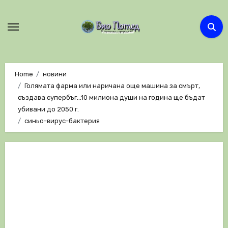
Skip
to
content
Home
новини
Голямата фарма или наричана още машина за смърт,
създава супербъг…10 милиона души на година ще бъдат
убивани до 2050 г.
синьо-вирус-бактерия