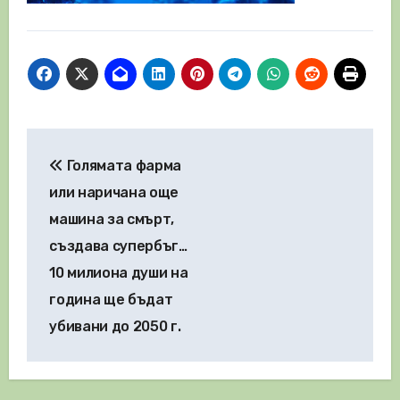
Навигация
Голямата фарма
или наричана още
машина за смърт,
създава супербъг…
10 милиона души на
година ще бъдат
убивани до 2050 г.