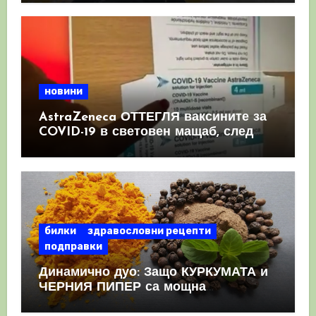
новини
AstraZeneca ОТТЕГЛЯ ваксините за
COVID-19 в световен мащаб, след
като призна, че те причиняват
КРЪВНИ съсиреци
билки
здравословни рецепти
подправки
Динамично дуо: Защо КУРКУМАТА и
ЧЕРНИЯ ПИПЕР са мощна
комбинация