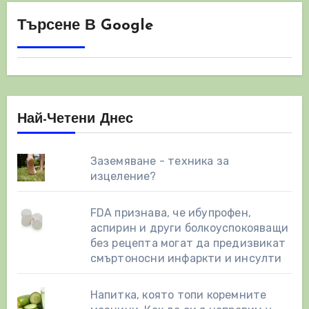
Търсене В Google
Най-Четени Днес
Заземяване - техника за
изцеление?
FDA признава, че ибупрофен,
аспирин и други болкоуспокояващи
без рецепта могат да предизвикат
смъртоносни инфаркти и инсулти
Напитка, която топи коремните