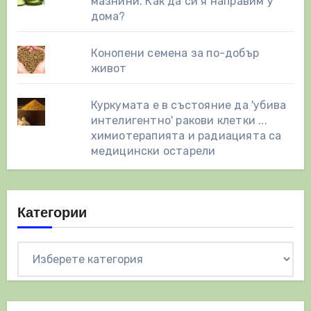
мазнини. Как да си я направим у
дома?
Конопени семена за по-добър
живот
Куркумата е в състояние да 'убива
интелигентно' ракови клетки ...
химиотерапията и радиацията са
медицински остарели
Категории
Категории