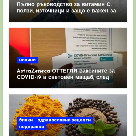
Пълно ръководство за витамин С:
ползи, източници и защо е важен за
имунната система
новини
AstraZeneca ОТТЕГЛЯ ваксините за
COVID-19 в световен мащаб, след
като призна, че те причиняват
КРЪВНИ съсиреци
билки
здравословни рецепти
подправки