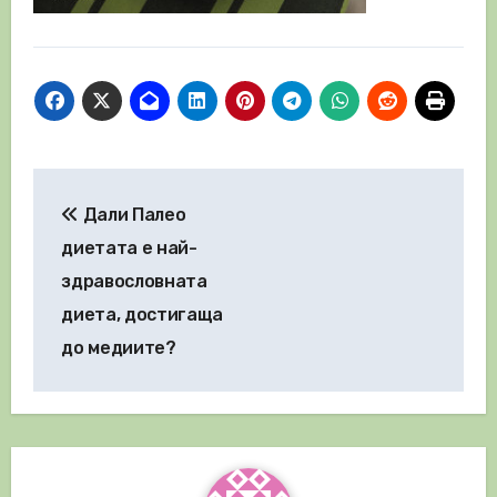
Навигация
Дали Палео
диетата е най-
здравословната
диета, достигаща
до медиите?