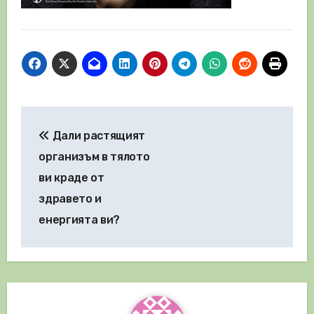
Навигация
Дали растящият
организъм в тялото
ви краде от
здравето и
енергията ви?