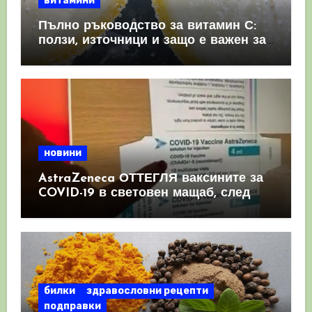
витамини
Пълно ръководство за витамин С:
ползи, източници и защо е важен за
имунната система
новини
AstraZeneca ОТТЕГЛЯ ваксините за
COVID-19 в световен мащаб, след
като призна, че те причиняват
КРЪВНИ съсиреци
билки
здравословни рецепти
подправки