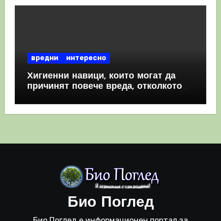
вредни
интересно
Хигиенни навици, които могат да
причинят повече вреда, отколкото
полза
Био Поглед
Био Поглед е информационен портал за