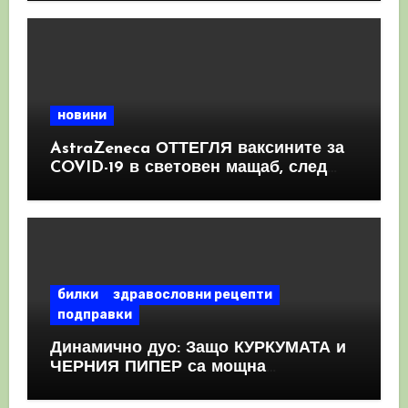
новини
AstraZeneca ОТТЕГЛЯ ваксините за
COVID-19 в световен мащаб, след
като призна, че те причиняват
КРЪВНИ съсиреци
билки
здравословни рецепти
подправки
Динамично дуо: Защо КУРКУМАТА и
ЧЕРНИЯ ПИПЕР са мощна
комбинация