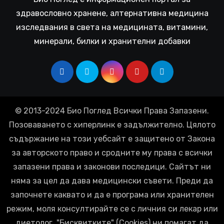
здравословно хранене, алтернативна медицина
изследвания в света на медицината, витамини,
минерали, билки и хранителни добавки
© 2013-2024 Био Поглед Всички Права Запазени.
Позоваването с хиперлинк е задължително. Цялото
съдържание на този уебсайт е защитено от Закона
за авторското право и сродните му права с всички
запазени права и законови последици. Сайтът ни
няма за цел да дава медицински съвети. Преди да
започнете каквато и да е програма или хранителен
режим, моля консултирайте се с личния си лекар или
диетолог. "Бисквитките" (Cookies) ни помагат да