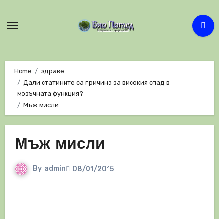
Skip
to
content
Home
здраве
Дали статините са причина за високия спад в
мозъчната функция?
Мъж мисли
Мъж мисли
By
admin
08/01/2015