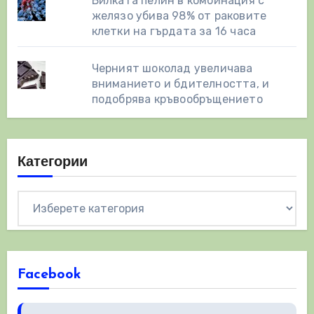
Билката пелин в комбинация с
желязо убива 98% от раковите
клетки на гърдата за 16 часа
Черният шоколад увеличава
вниманието и бдителността, и
подобрява кръвообръщението
Категории
Категории
Facebook