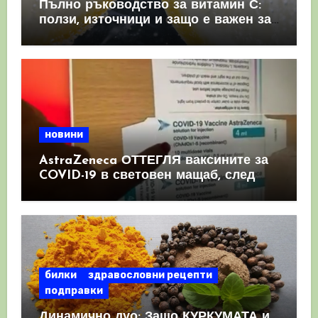
Пълно ръководство за витамин С:
ползи, източници и защо е важен за
имунната система
новини
AstraZeneca ОТТЕГЛЯ ваксините за
COVID-19 в световен мащаб, след
като призна, че те причиняват
КРЪВНИ съсиреци
билки
здравословни рецепти
подправки
Динамично дуо: Защо КУРКУМАТА и