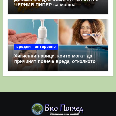
ЧЕРНИЯ ПИПЕР са мощна
комбинация
вредни
интересно
Хигиенни навици, които могат да
причинят повече вреда, отколкото
полза