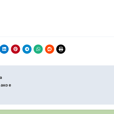
а
 ако е