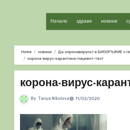
Начало
здраве
новини
с
Home
новини
Да, коронавирусът е БИООРЪЖИЕ с ге
корона-вирус-карантина-пациент-тест
корона-вирус-каран
By
Tanya Nikolova
11/02/2020