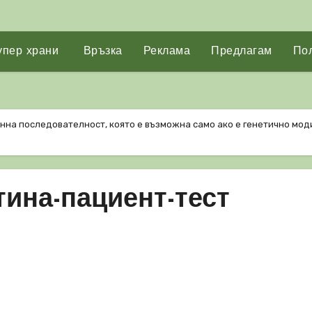
упер храни
Връзка
Реклама
Предлагам
Пол
нна последователност, която е възможна само ако е генетично мо
тина-пациент-тест