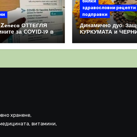
билки
здравословни рецепти
ни
подправки
aZeneca ОТТЕГЛЯ
Динамично дуо: Защ
ините за COVID-19 в
КУРКУМАТА и ЧЕРН
овен мащаб, след
ПИПЕР са мощна
призна, че те
комбинация
иняват КРЪВНИ
реци
вно хранене,
медицината, витамини,