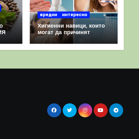
вредни
интересно
о
Хигиенни навици, които
ИЯ
могат да причинят
повече вреда, отколкото
полза