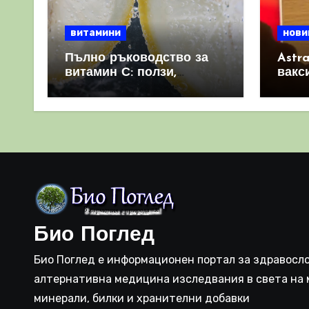
витамини
нови
Пълно ръководство за
Astr
витамин С: ползи,
вакс
източници и защо е
свет
важен за имунната
като 
система
прич
съси
Био Поглед
Био Поглед е информационен портал за здравосло
алтернативна медицина изследвания в света на 
минерали, билки и хранителни добавки