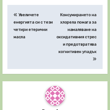
Навигация
Увеличете
Консумирането на
енергията си с тези
хлорела помага за
четири етерични
намаляване на
масла
оксидативния стрес
и предотвратява
когнитивен упадък