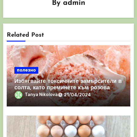
By
admin
Related Post
полезно
Избягвайте токсичните замърсители в
солта, като преминете към розова
хималайска сол
Tanya Nikolova
21/04/2024