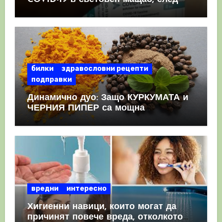
като призна, че те причиняват
КРЪВНИ съсиреци
билки
здравословни рецепти
подправки
Динамично дуо: Защо КУРКУМАТА и
ЧЕРНИЯ ПИПЕР са мощна
комбинация
вредни
интересно
Хигиенни навици, които могат да
причинят повече вреда, отколкото