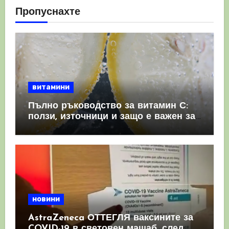
Пропуснахте
витамини
Пълно ръководство за витамин С:
ползи, източници и защо е важен за
имунната система
новини
AstraZeneca ОТТЕГЛЯ ваксините за
COVID-19 в световен мащаб, след