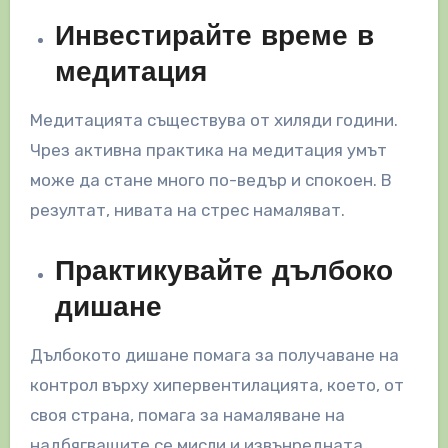
Инвестирайте време в
медитация
Медитацията съществува от хиляди години.
Чрез активна практика на медитация умът
може да стане много по-ведър и спокоен. В
резултат, нивата на стрес намаляват.
Практикувайте дълбоко
дишане
Дълбокото дишане помага за получаване на
контрол върху хипервентилацията, което, от
своя страна, помага за намаляване на
надбягващите се мисли и извънредната