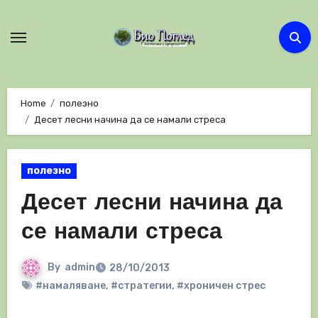
Skip
to
content
Home
полезно
Десет лесни начина да се намали стреса
полезно
Десет лесни начина да
се намали стреса
By
admin
28/10/2013
#намаляване
,
#стратегии
,
#хроничен стрес