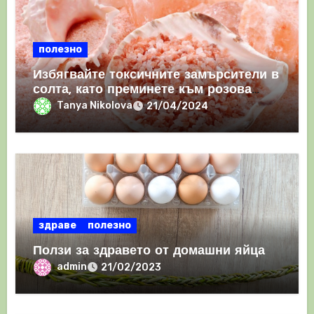
полезно
Избягвайте токсичните замърсители в
солта, като преминете към розова
хималайска сол
Tanya Nikolova
21/04/2024
здраве
полезно
Ползи за здравето от домашни яйца
admin
21/02/2023