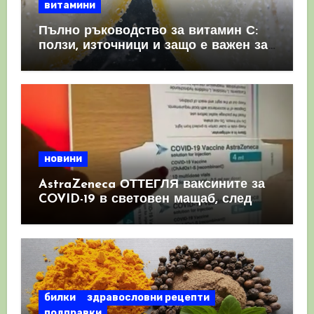
витамини
Пълно ръководство за витамин С:
ползи, източници и защо е важен за
имунната система
новини
AstraZeneca ОТТЕГЛЯ ваксините за
COVID-19 в световен мащаб, след
като призна, че те причиняват
КРЪВНИ съсиреци
билки
здравословни рецепти
подправки