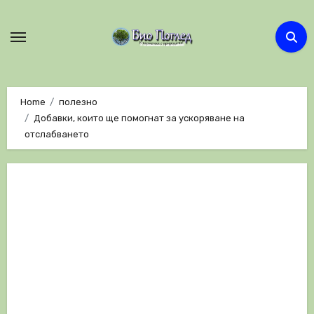
Skip
to
content
Home
полезно
Добавки, които ще помогнат за ускоряване на
отслабването