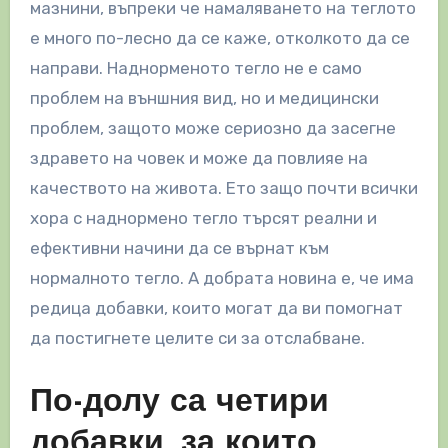
мазнини, въпреки че намаляването на теглото
е много по-лесно да се каже, отколкото да се
направи. Наднорменото тегло не е само
проблем на външния вид, но и медицински
проблем, защото може сериозно да засегне
здравето на човек и може да повлияе на
качеството на живота. Ето защо почти всички
хора с наднормено тегло търсят реални и
ефективни начини да се върнат към
нормалното тегло. А добрата новина е, че има
редица добавки, които могат да ви помогнат
да постигнете целите си за отслабване.
По-долу са четири
добавки, за които