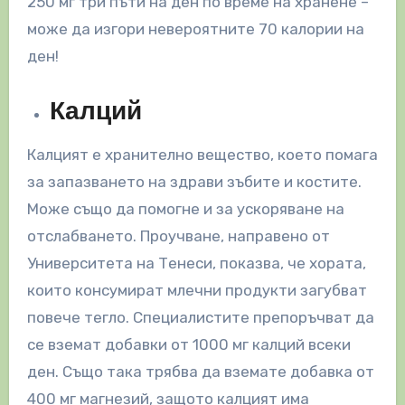
250 мг три пъти на ден по време на хранене –
може да изгори невероятните 70 калории на
ден!
Калций
Калцият е хранително вещество, което помага
за запазването на здрави зъбите и костите.
Може също да помогне и за ускоряване на
отслабването. Проучване, направено от
Университета на Тенеси, показва, че хората,
които консумират млечни продукти загубват
повече тегло. Специалистите препоръчват да
се вземат добавки от 1000 мг калций всеки
ден. Също така трябва да вземате добавка от
400 мг магнезий, защото калцият има