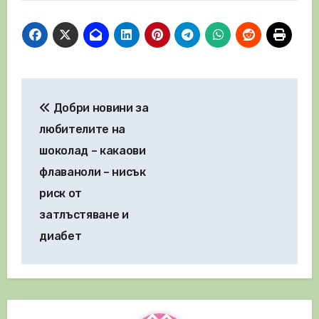
Навигация
Добри новини за
любителите на
шоколад – какаови
флаваноли – нисък
риск от
затлъстяване и
диабет