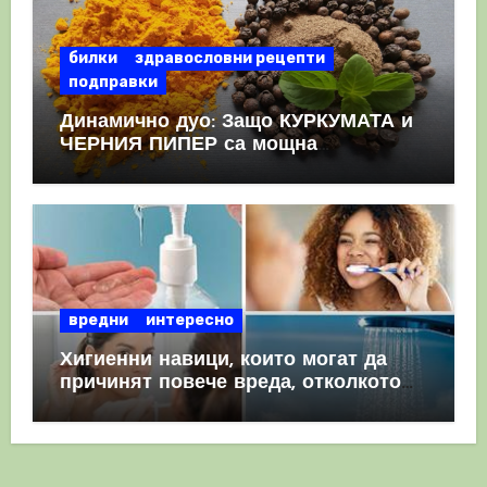
билки
здравословни рецепти
подправки
Динамично дуо: Защо КУРКУМАТА и
ЧЕРНИЯ ПИПЕР са мощна
комбинация
вредни
интересно
Хигиенни навици, които могат да
причинят повече вреда, отколкото
полза