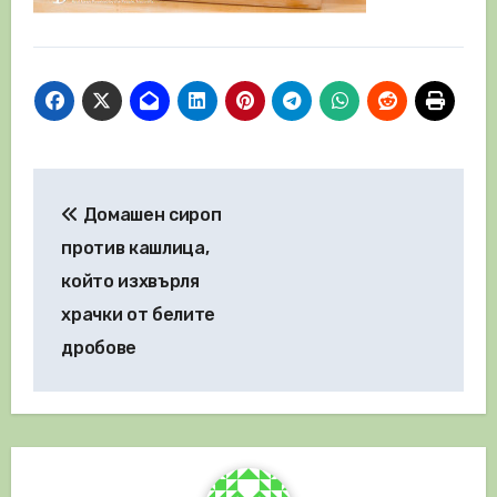
Навигация
Домашен сироп
против кашлица,
който изхвърля
храчки от белите
дробове