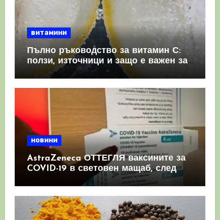
витамини
Пълно ръководство за витамин С:
ползи, източници и защо е важен за
имунната система
новини
AstraZeneca ОТТЕГЛЯ ваксините за
COVID-19 в световен мащаб, след
като призна, че те причиняват
КРЪВНИ съсиреци