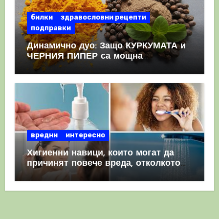
билки
здравословни рецепти
подправки
Динамично дуо: Защо КУРКУМАТА и
ЧЕРНИЯ ПИПЕР са мощна
комбинация
вредни
интересно
Хигиенни навици, които могат да
причинят повече вреда, отколкото
полза