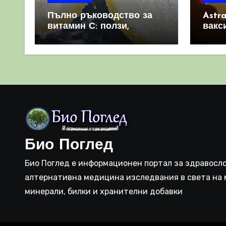
Пълно ръководство за
Astr
витамин С: ползи,
вакс
източници и защо е
свет
важен за имунната
като 
система
прич
съси
Био Поглед
Био Поглед е информационен портал за здравосло
алтернативна медицина изследвания в света на 
минерали, билки и хранителни добавки