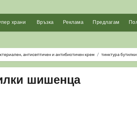
упер храни
Връзка
Реклама
Предлагам
Пол
ктериален, антисептичен и антибиотичен крем
тинктура бутилк
билки шишенца