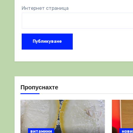
Интернет страница
Пропуснахте
витамини
нови