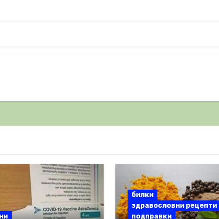
билки
здравословни рецепти
ни
подправки