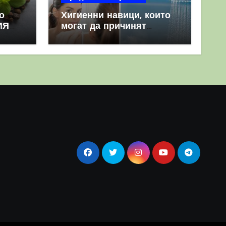
о
Хигиенни навици, които
ИЯ
могат да причинят
повече вреда, отколкото
полза