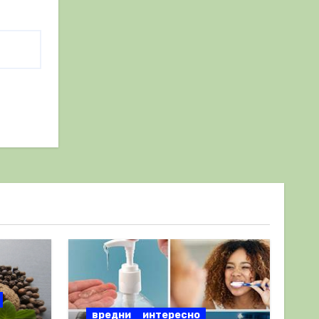
вредни
интересно