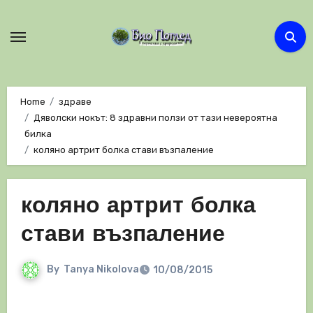
Skip
to
content
Home
здраве
Дяволски нокът: 8 здравни ползи от тази невероятна
билка
коляно артрит болка стави възпаление
коляно артрит болка
стави възпаление
By
Tanya Nikolova
10/08/2015