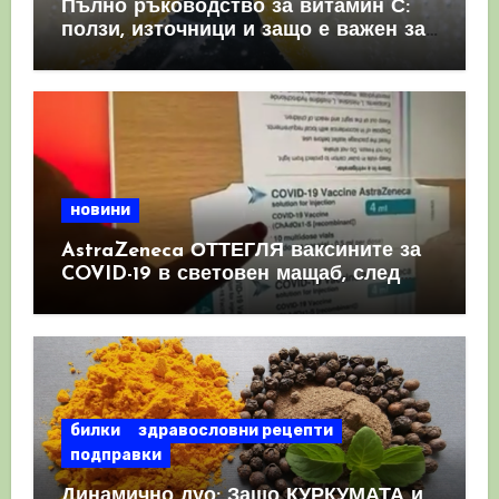
Пълно ръководство за витамин С:
ползи, източници и защо е важен за
имунната система
новини
AstraZeneca ОТТЕГЛЯ ваксините за
COVID-19 в световен мащаб, след
като призна, че те причиняват
КРЪВНИ съсиреци
билки
здравословни рецепти
подправки
Динамично дуо: Защо КУРКУМАТА и