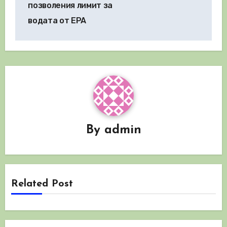
позволения лимит за
водата от EPA
By
admin
Related Post