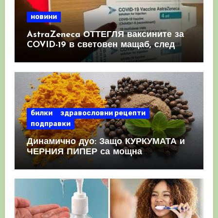
новини
AstraZeneca ОТТЕГЛЯ ваксините за
COVID-19 в световен мащаб, след
като призна, че те причиняват
КРЪВНИ съсиреци
билки
здравословни рецепти
подправки
Динамично дуо: Защо КУРКУМАТА и
ЧЕРНИЯ ПИПЕР са мощна
комбинация