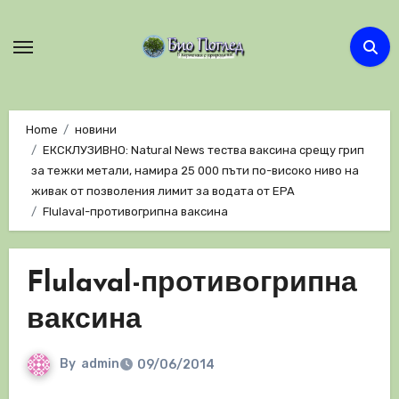
Skip
to
content
Home
новини
ЕКСКЛУЗИВНО: Natural News тества ваксина срещу грип
за тежки метали, намира 25 000 пъти по-високо ниво на
живак от позволения лимит за водата от EPA
Flulaval-противогрипна ваксина
Flulaval-противогрипна
ваксина
By
admin
09/06/2014