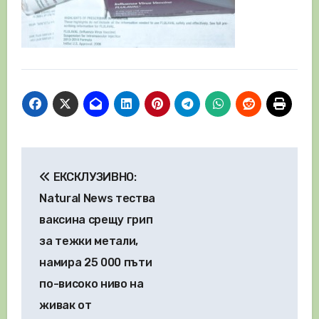
Навигация
ЕКСКЛУЗИВНО:
Natural News тества
ваксина срещу грип
за тежки метали,
намира 25 000 пъти
по-високо ниво на
живак от