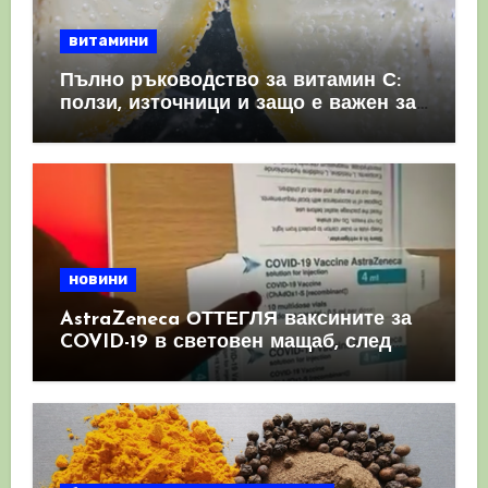
витамини
Пълно ръководство за витамин С:
ползи, източници и защо е важен за
имунната система
новини
AstraZeneca ОТТЕГЛЯ ваксините за
COVID-19 в световен мащаб, след
като призна, че те причиняват
КРЪВНИ съсиреци