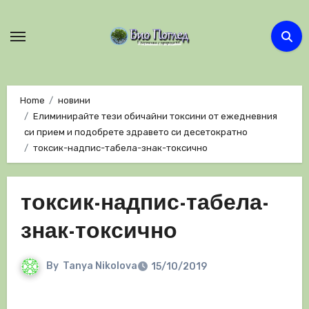
Skip
to
content
Home
новини
Елиминирайте тези обичайни токсини от ежедневния
си прием и подобрете здравето си десетократно
токсик-надпис-табела-знак-токсично
токсик-надпис-табела-
знак-токсично
By
Tanya Nikolova
15/10/2019