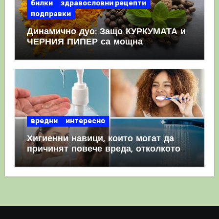
билки
здравословни рецепти
подправки
Динамично дуо: Защо КУРКУМАТА и
ЧЕРНИЯ ПИПЕР са мощна
комбинация
вредни
интересно
Хигиенни навици, които могат да
причинят повече вреда, отколкото
полза