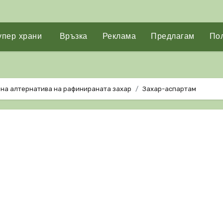
упер храни
Връзка
Реклама
Предлагам
Пол
чна алтернатива на рафинираната захар
Захар-аспартам