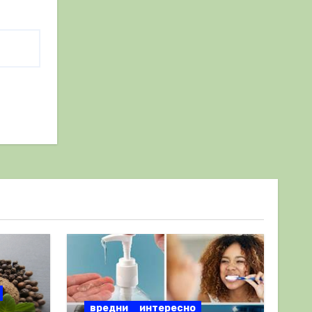
вредни
интересно