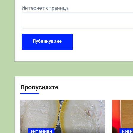
Интернет страница
Пропуснахте
витамини
нови