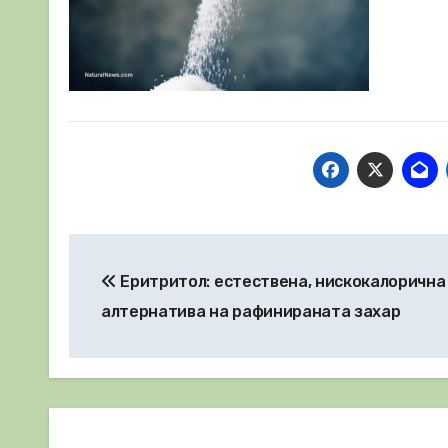
Навигация
Еритритол: естествена, нискокалорична
алтернатива на рафинираната захар