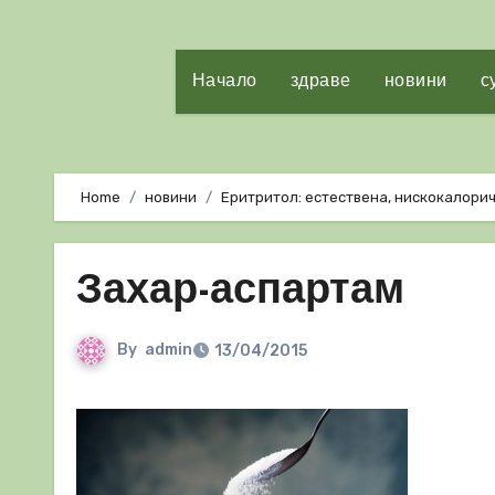
Начало
здраве
новини
с
Home
новини
Еритритол: естествена, нискокалори
Захар-аспартам
By
admin
13/04/2015