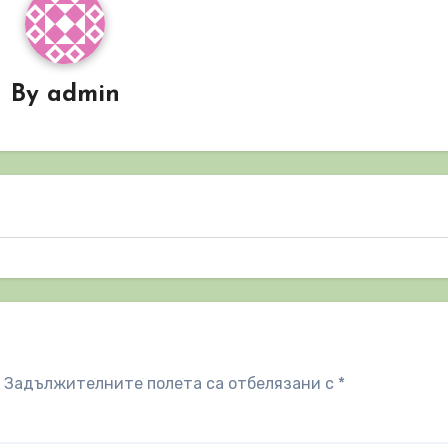
By
admin
Задължителните полета са отбелязани с
*