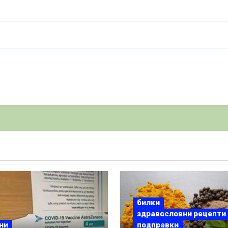
билки
здравословни рецепти
ни
подправки