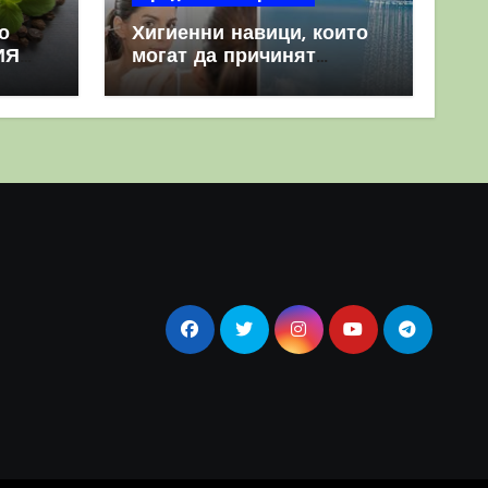
о
Хигиенни навици, които
ИЯ
могат да причинят
повече вреда, отколкото
полза