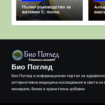
Пълно ръководство за
Astr
витамин С: ползи,
вакс
източници и защо е
свет
важен за имунната
като 
система
прич
съси
Био Поглед
Био Поглед е информационен портал за здравосло
алтернативна медицина изследвания в света на 
минерали, билки и хранителни добавки