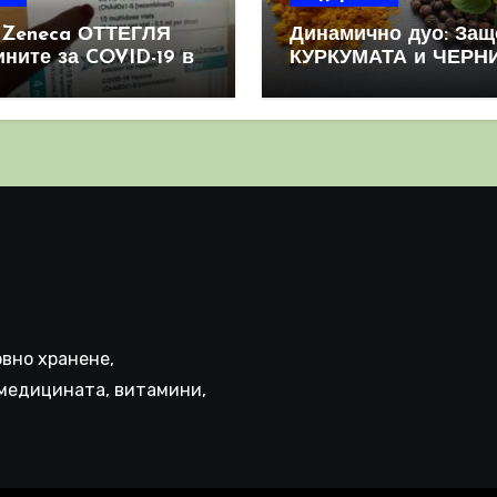
aZeneca ОТТЕГЛЯ
Динамично дуо: Защ
ините за COVID-19 в
КУРКУМАТА и ЧЕРН
овен мащаб, след
ПИПЕР са мощна
призна, че те
комбинация
иняват КРЪВНИ
реци
вно хранене,
медицината, витамини,