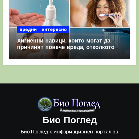
вредни
интересно
Хигиенни навици, които могат да
причинят повече вреда, отколкото
полза
Био Поглед
Био Поглед е информационен портал за