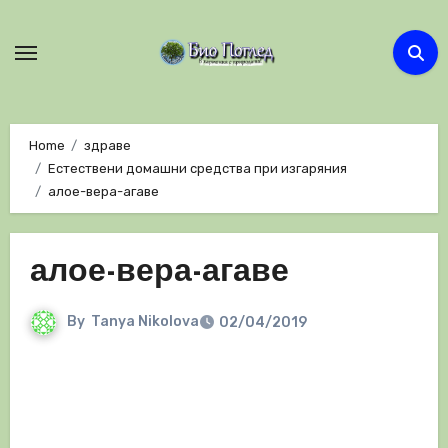
Skip
to
content
Home
здраве
Естествени домашни средства при изгаряния
алое-вера-агаве
алое-вера-агаве
By
Tanya Nikolova
02/04/2019