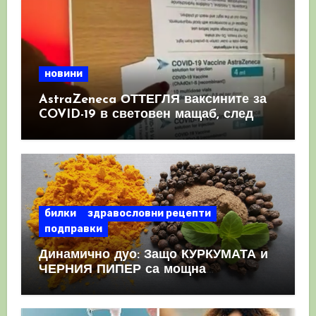
новини
AstraZeneca ОТТЕГЛЯ ваксините за
COVID-19 в световен мащаб, след
като призна, че те причиняват
КРЪВНИ съсиреци
билки
здравословни рецепти
подправки
Динамично дуо: Защо КУРКУМАТА и
ЧЕРНИЯ ПИПЕР са мощна
комбинация