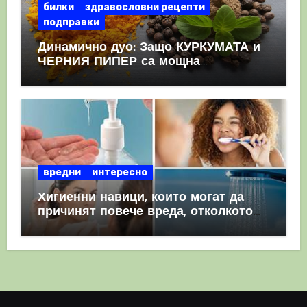
билки
здравословни рецепти
подправки
Динамично дуо: Защо КУРКУМАТА и
ЧЕРНИЯ ПИПЕР са мощна
комбинация
вредни
интересно
Хигиенни навици, които могат да
причинят повече вреда, отколкото
полза