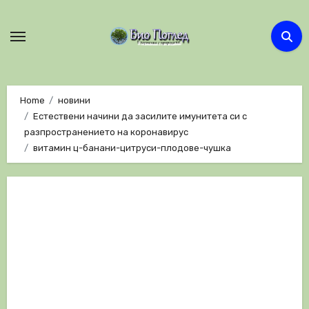
Skip
to
content
Home
новини
Естествени начини да засилите имунитета си с
разпространението на коронавирус
витамин ц-банани-цитруси-плодове-чушка