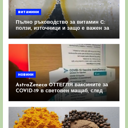
витамини
Пълно ръководство за витамин С:
ползи, източници и защо е важен за
имунната система
новини
AstraZeneca ОТТЕГЛЯ ваксините за
COVID-19 в световен мащаб, след
като призна, че те причиняват
КРЪВНИ съсиреци