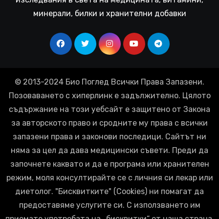
минерали, билки и хранителни добавки
© 2013-2024 Био Поглед Всички Права Запазени.
Позоваването с хиперлинк е задължително. Цялото
съдържание на този уебсайт е защитено от Закона
за авторското право и сродните му права с всички
запазени права и законови последици. Сайтът ни
няма за цел да дава медицински съвети. Преди да
започнете каквато и да е програма или хранителен
режим, моля консултирайте се с личния си лекар или
диетолог. "Бисквитките" (Cookies) ни помагат да
предоставяме услугите си. С използването им
приемате употребата на „бисквитки“ от наша страна.