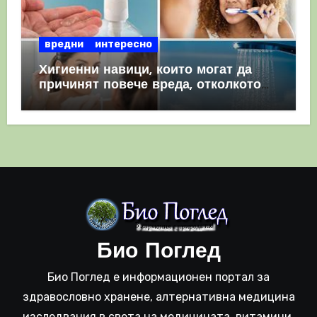
вредни
интересно
Хигиенни навици, които могат да
причинят повече вреда, отколкото
полза
Био Поглед
Био Поглед е информационен портал за
здравословно хранене, алтернативна медицина
изследвания в света на медицината, витамини,