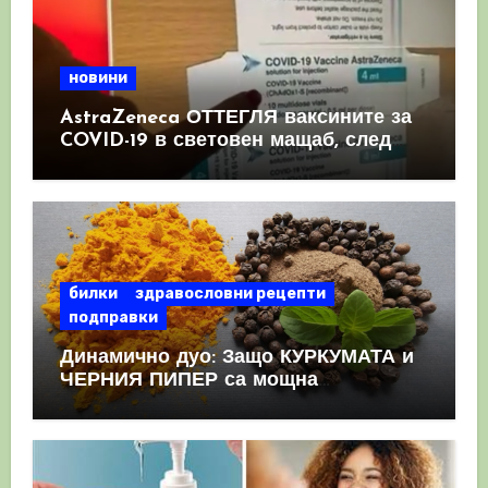
новини
AstraZeneca ОТТЕГЛЯ ваксините за
COVID-19 в световен мащаб, след
като призна, че те причиняват
КРЪВНИ съсиреци
билки
здравословни рецепти
подправки
Динамично дуо: Защо КУРКУМАТА и
ЧЕРНИЯ ПИПЕР са мощна
комбинация