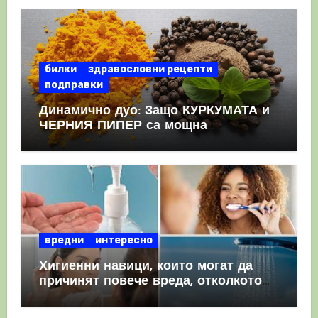
билки
здравословни рецепти
подправки
Динамично дуо: Защо КУРКУМАТА и
ЧЕРНИЯ ПИПЕР са мощна
комбинация
вредни
интересно
Хигиенни навици, които могат да
причинят повече вреда, отколкото
полза