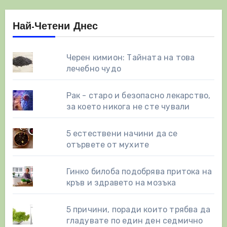
Най-Четени Днес
Черен кимион: Тайната на това
лечебно чудо
Рак - старо и безопасно лекарство,
за което никога не сте чували
5 естествени начини да се
отървете от мухите
Гинко билоба подобрява притока на
кръв и здравето на мозъка
5 причини, поради които трябва да
гладувате по един ден седмично