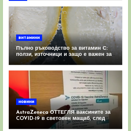
витамини
Пълно ръководство за витамин С:
ползи, източници и защо е важен за
имунната система
новини
AstraZeneca ОТТЕГЛЯ ваксините за
COVID-19 в световен мащаб, след
като призна, че те причиняват
КРЪВНИ съсиреци