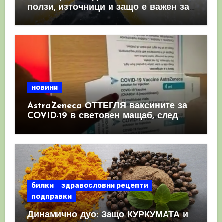
ползи, източници и защо е важен за
имунната система
новини
AstraZeneca ОТТЕГЛЯ ваксините за
COVID-19 в световен мащаб, след
като призна, че те причиняват
КРЪВНИ съсиреци
билки
здравословни рецепти
подправки
Динамично дуо: Защо КУРКУМАТА и