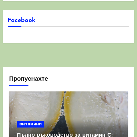
Facebook
Пропуснахте
витамини
Пълно ръководство за витамин С: