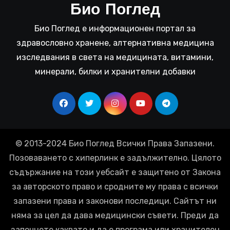
Био Поглед
Био Поглед е информационен портал за
здравословно хранене, алтернативна медицина
изследвания в света на медицината, витамини,
минерали, билки и хранителни добавки
© 2013-2024 Био Поглед Всички Права Запазени.
Позоваването с хиперлинк е задължително. Цялото
съдържание на този уебсайт е защитено от Закона
за авторското право и сродните му права с всички
запазени права и законови последици. Сайтът ни
няма за цел да дава медицински съвети. Преди да
започнете каквато и да е програма или хранителен