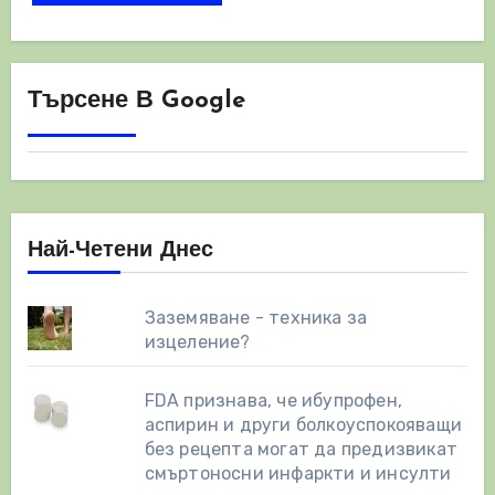
Търсене В Google
Най-Четени Днес
Заземяване - техника за
изцеление?
FDA признава, че ибупрофен,
аспирин и други болкоуспокояващи
без рецепта могат да предизвикат
смъртоносни инфаркти и инсулти