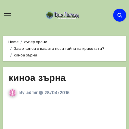
Skip
to
content
Home
супер храни
Защо киноа е вашата нова тайна на красотата?
киноа зърна
киноа зърна
By
admin
28/04/2015