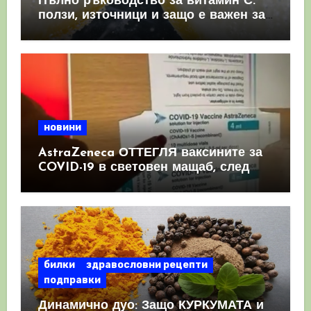
Пълно ръководство за витамин С:
ползи, източници и защо е важен за
имунната система
новини
AstraZeneca ОТТЕГЛЯ ваксините за
COVID-19 в световен мащаб, след
като призна, че те причиняват
КРЪВНИ съсиреци
билки
здравословни рецепти
подправки
Динамично дуо: Защо КУРКУМАТА и