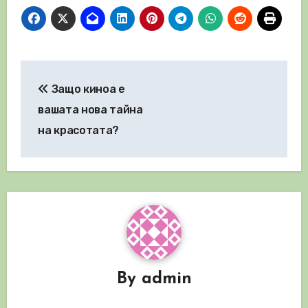
Навигация
Защо киноа е
вашата нова тайна
на красотата?
By
admin