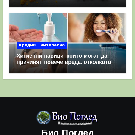
комбинация
вредни
интересно
Хигиенни навици, които могат да
причинят повече вреда, отколкото
полза
Био Поглед