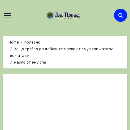
Skip
to
content
Home
полезно
Защо трябва да добавите масло от ему в грижата за
кожата си
масло от ему спа