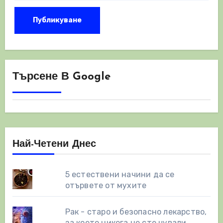
Търсене В Google
Най-Четени Днес
5 естествени начини да се
отървете от мухите
Рак - старо и безопасно лекарство,
за което никога не сте чували