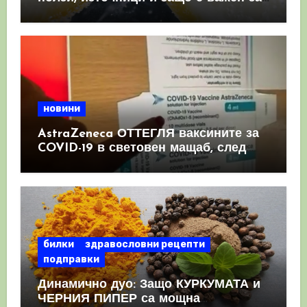
имунната система
новини
AstraZeneca ОТТЕГЛЯ ваксините за
COVID-19 в световен мащаб, след
като призна, че те причиняват
КРЪВНИ съсиреци
билки
здравословни рецепти
подправки
Динамично дуо: Защо КУРКУМАТА и
ЧЕРНИЯ ПИПЕР са мощна