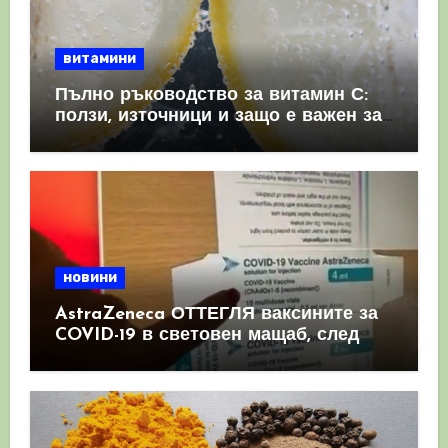
витамини
Пълно ръководство за витамин С:
ползи, източници и защо е важен за
имунната система
новини
AstraZeneca ОТТЕГЛЯ ваксините за
COVID-19 в световен мащаб, след
като призна, че те причиняват
КРЪВНИ съсиреци