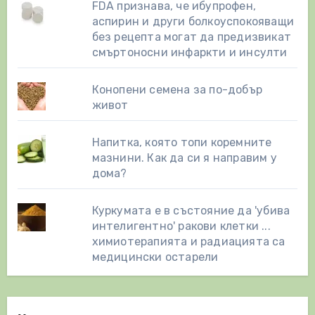
FDA признава, че ибупрофен,
аспирин и други болкоуспокояващи
без рецепта могат да предизвикат
смъртоносни инфаркти и инсулти
Конопени семена за по-добър
живот
Напитка, която топи коремните
мазнини. Как да си я направим у
дома?
Куркумата е в състояние да 'убива
интелигентно' ракови клетки ...
химиотерапията и радиацията са
медицински остарели