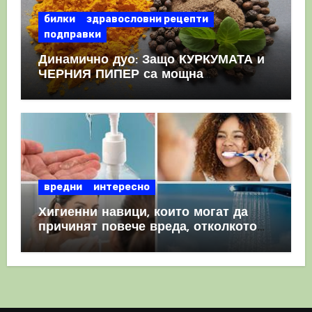
билки
здравословни рецепти
подправки
Динамично дуо: Защо КУРКУМАТА и
ЧЕРНИЯ ПИПЕР са мощна
комбинация
вредни
интересно
Хигиенни навици, които могат да
причинят повече вреда, отколкото
полза