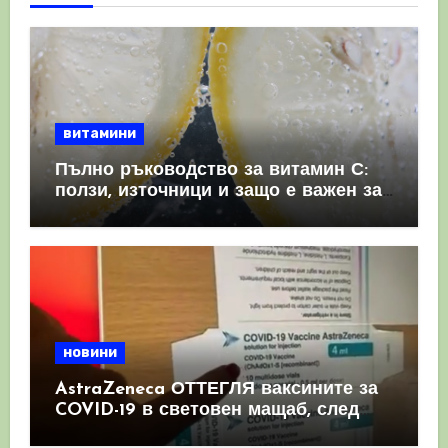
витамини
Пълно ръководство за витамин С:
ползи, източници и защо е важен за
имунната система
новини
AstraZeneca ОТТЕГЛЯ ваксините за
COVID-19 в световен мащаб, след
като призна, че те причиняват