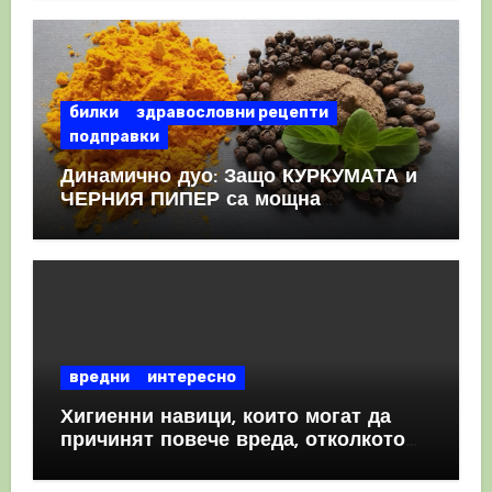
КРЪВНИ съсиреци
билки
здравословни рецепти
подправки
Динамично дуо: Защо КУРКУМАТА и
ЧЕРНИЯ ПИПЕР са мощна
комбинация
вредни
интересно
Хигиенни навици, които могат да
причинят повече вреда, отколкото
полза