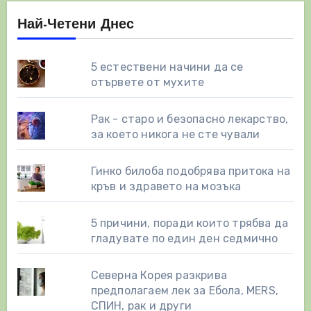
Най-Четени Днес
5 естествени начини да се
отървете от мухите
Рак - старо и безопасно лекарство,
за което никога не сте чували
Гинко билоба подобрява притока на
кръв и здравето на мозъка
5 причини, поради които трябва да
гладувате по един ден седмично
Северна Корея разкрива
предполагаем лек за Ебола, MERS,
СПИН, рак и други