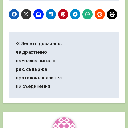
Навигация
Зелето доказано,
че драстично
намалява риска от
рак, съдържа
противовъзпалител
ни съединения