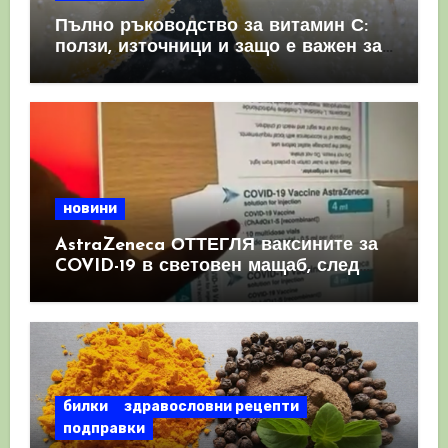
Пълно ръководство за витамин С:
ползи, източници и защо е важен за
имунната система
новини
AstraZeneca ОТТЕГЛЯ ваксините за
COVID-19 в световен мащаб, след
като призна, че те причиняват
КРЪВНИ съсиреци
билки
здравословни рецепти
подправки