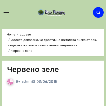
Skip
to
content
Home
здраве
Зелето доказано, че драстично намалява риска от рак,
съдържа противовъзпалителни съединения
Червено зеле
Червено зеле
By
admin
03/06/2015