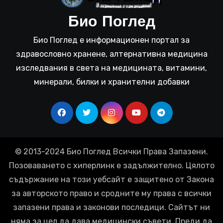
Био Поглед
Био Поглед е информационен портал за
здравословно хранене, алтернативна медицина
изследвания в света на медицината, витамини,
минерали, билки и хранителни добавки
© 2013-2024 Био Поглед Всички Права Запазени.
Позоваването с хиперлинк е задължително. Цялото
съдържание на този уебсайт е защитено от Закона
за авторското право и сродните му права с всички
запазени права и законови последици. Сайтът ни
няма за цел да дава медицински съвети. Преди да