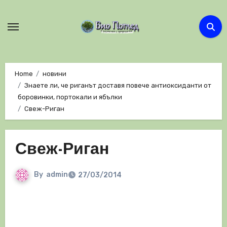
Skip
to
content
Home
новини
Знаете ли, че риганът доставя повече антиоксиданти от
боровинки, портокали и ябълки
Свеж-Риган
Свеж-Риган
By
admin
27/03/2014