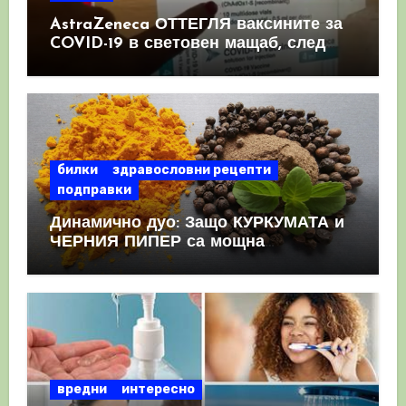
AstraZeneca ОТТЕГЛЯ ваксините за
COVID-19 в световен мащаб, след
като призна, че те причиняват
КРЪВНИ съсиреци
билки
здравословни рецепти
подправки
Динамично дуо: Защо КУРКУМАТА и
ЧЕРНИЯ ПИПЕР са мощна
комбинация
вредни
интересно