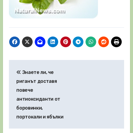
Навигация
Знаете ли, че
риганът доставя
повече
антиоксиданти от
боровинки,
портокали и ябълки