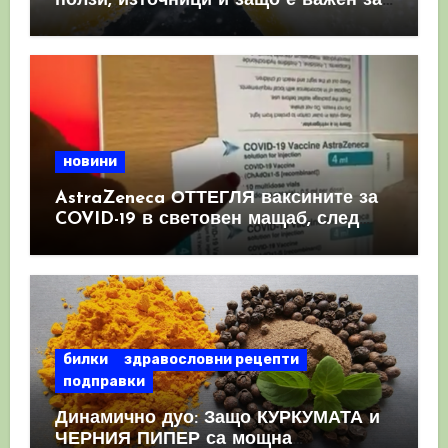
ползи, източници и защо е важен за
имунната система
новини
AstraZeneca ОТТЕГЛЯ ваксините за
COVID-19 в световен мащаб, след
като призна, че те причиняват
КРЪВНИ съсиреци
билки
здравословни рецепти
подправки
Динамично дуо: Защо КУРКУМАТА и
ЧЕРНИЯ ПИПЕР са мощна