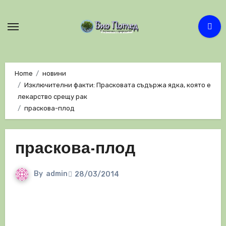
Skip
to
content
Home
новини
Изключителни факти: Прасковата съдържа ядка, която е
лекарство срещу рак
праскова-плод
праскова-плод
By
admin
28/03/2014