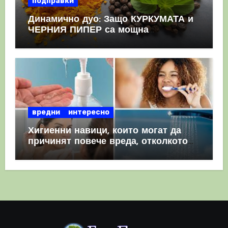
подправки
Динамично дуо: Защо КУРКУМАТА и
ЧЕРНИЯ ПИПЕР са мощна
комбинация
вредни
интересно
Хигиенни навици, които могат да
причинят повече вреда, отколкото
полза