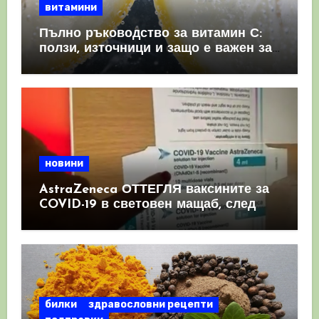
витамини
Пълно ръководство за витамин С:
ползи, източници и защо е важен за
имунната система
новини
AstraZeneca ОТТЕГЛЯ ваксините за
COVID-19 в световен мащаб, след
като призна, че те причиняват
КРЪВНИ съсиреци
билки
здравословни рецепти