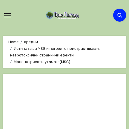
Skip
to
content
Home
вредни
Истината за MSG и неговите пристрастяващи,
невротоксични странични ефекти
Мононатриев-глутамат-(MSG)