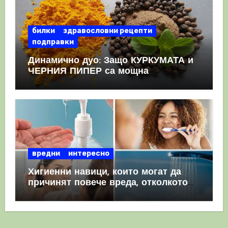
билки
здравословни рецепти
подправки
Динамично дуо: Защо КУРКУМАТА и
ЧЕРНИЯ ПИПЕР са мощна
комбинация
вредни
интересно
Хигиенни навици, които могат да
причинят повече вреда, отколкото
полза