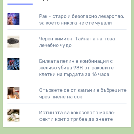
Рак - старо и безопасно лекарство,
за което никога не сте чували
Черен кимион: Тайната на това
лечебно чудо
Билката пелин в комбинация с
желязо убива 98% от раковите
клетки на гърдата за 16 часа
Отървете се от камъни в бъбреците
чрез пиене на сок
Истината за кокосовото масло:
факти които трябва да знаете