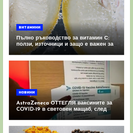
витамини
Пълно ръководство за витамин С:
ползи, източници и защо е важен за
имунната система
новини
AstraZeneca ОТТЕГЛЯ ваксините за
COVID-19 в световен мащаб, след
като призна, че те причиняват
КРЪВНИ съсиреци