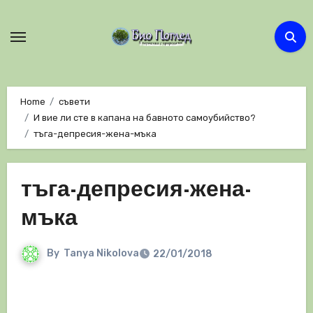
Skip
to
content
Home
съвети
И вие ли сте в капана на бавното самоубийство?
тъга-депресия-жена-мъка
тъга-депресия-жена-
мъка
By
Tanya Nikolova
22/01/2018