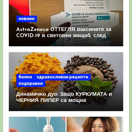
новини
AstraZeneca ОТТЕГЛЯ ваксините за
COVID-19 в световен мащаб, след
като призна, че те причиняват
КРЪВНИ съсиреци
билки
здравословни рецепти
подправки
Динамично дуо: Защо КУРКУМАТА и
ЧЕРНИЯ ПИПЕР са мощна
комбинация