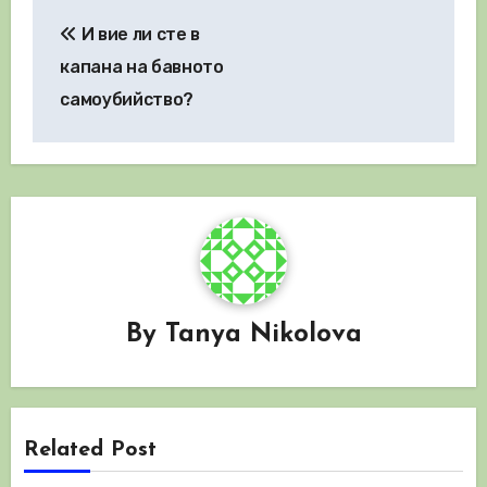
Навигация
И вие ли сте в
капана на бавното
самоубийство?
By
Tanya Nikolova
Related Post