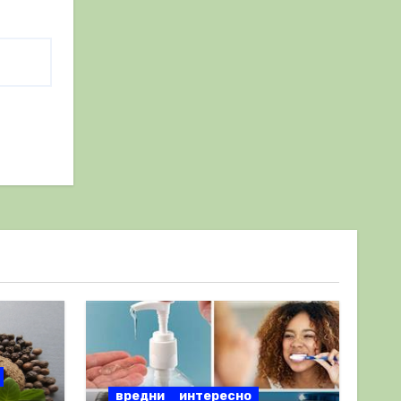
вредни
интересно