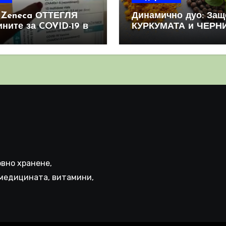
aZeneca ОТТЕГЛЯ
Динамично дуо: Защ
ините за COVID-19 в
КУРКУМАТА и ЧЕРН
овен мащаб, след
ПИПЕР са мощна
призна, че те
комбинация
иняват КРЪВНИ
реци
вно хранене,
медицината, витамини,