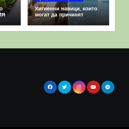
о
Хигиенни навици, които
ИЯ
могат да причинят
повече вреда, отколкото
полза