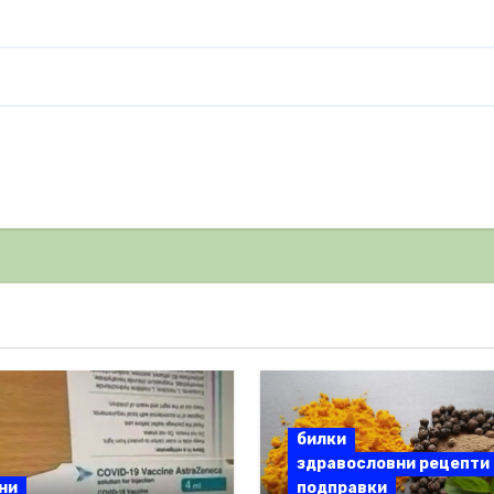
билки
здравословни рецепти
ни
подправки