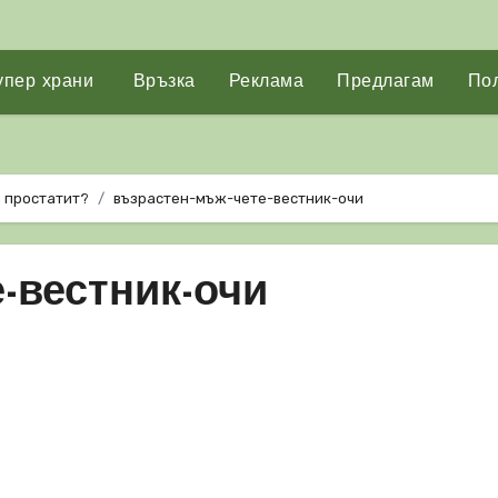
упер храни
Връзка
Реклама
Предлагам
Пол
а простатит?
възрастен-мъж-чете-вестник-очи
-вестник-очи