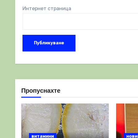
Интернет страница
Пропуснахте
витамини
нови