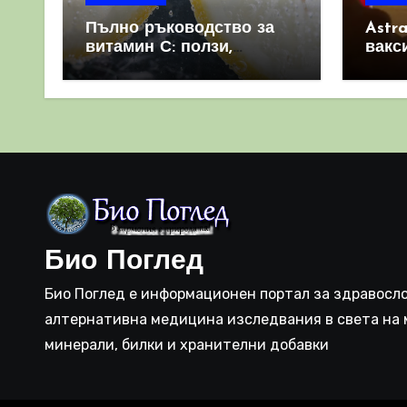
Пълно ръководство за
Astr
витамин С: ползи,
вакс
източници и защо е
свет
важен за имунната
като 
система
прич
съси
Био Поглед
Био Поглед е информационен портал за здравосло
алтернативна медицина изследвания в света на 
минерали, билки и хранителни добавки