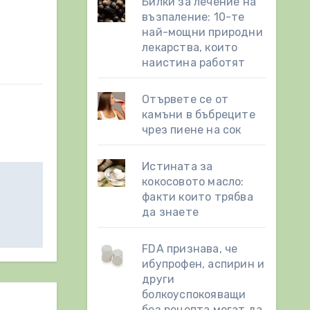
Билки за лечение на
възпаление: 10-те
най-мощни природни
лекарства, които
наистина работят
Отървете се от
камъни в бъбреците
чрез пиене на сок
Истината за
кокосовото масло:
факти които трябва
да знаете
FDA признава, че
ибупрофен, аспирин и
други
болкоуспокояващи
без рецепта могат да