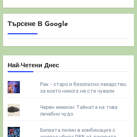
Търсене В Google
Най-Четени Днес
Рак - старо и безопасно лекарство,
за което никога не сте чували
Черен кимион: Тайната на това
лечебно чудо
Билката пелин в комбинация с
желязо убива 98% от раковите