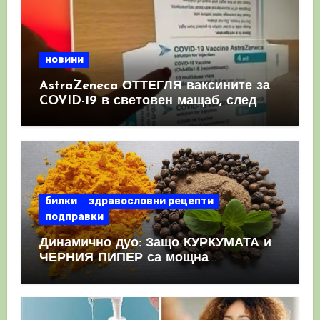
новини
AstraZeneca ОТТЕГЛЯ ваксините за
COVID-19 в световен мащаб, след
като призна, че те причиняват
КРЪВНИ съсиреци
билки
здравословни рецепти
подправки
Динамично дуо: Защо КУРКУМАТА и
ЧЕРНИЯ ПИПЕР са мощна
комбинация