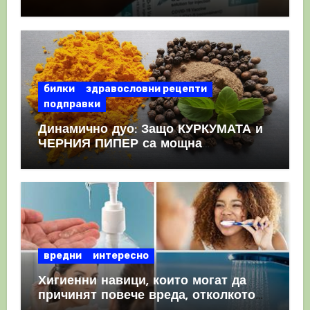
като призна, че те причиняват
КРЪВНИ съсиреци
билки
здравословни рецепти
подправки
Динамично дуо: Защо КУРКУМАТА и
ЧЕРНИЯ ПИПЕР са мощна
комбинация
вредни
интересно
Хигиенни навици, които могат да
причинят повече вреда, отколкото