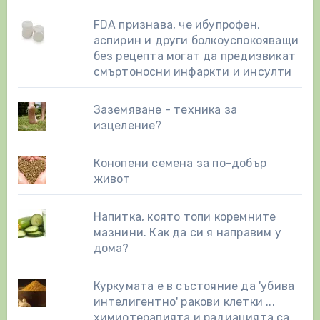
FDA признава, че ибупрофен,
аспирин и други болкоуспокояващи
без рецепта могат да предизвикат
смъртоносни инфаркти и инсулти
Заземяване - техника за
изцеление?
Конопени семена за по-добър
живот
Напитка, която топи коремните
мазнини. Как да си я направим у
дома?
Куркумата е в състояние да 'убива
интелигентно' ракови клетки ...
химиотерапията и радиацията са