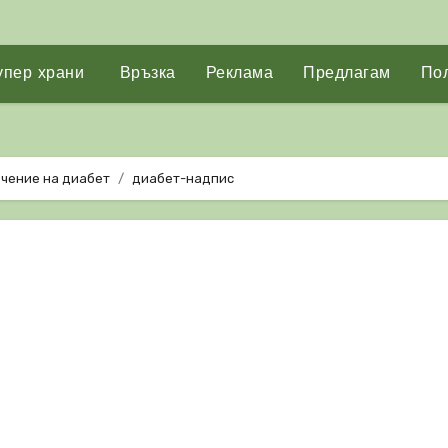
упер храни
Връзка
Реклама
Предлагам
Пол
ечение на диабет
диабет-надпис