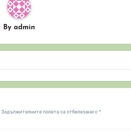
By
admin
Задължителните полета са отбелязани с
*