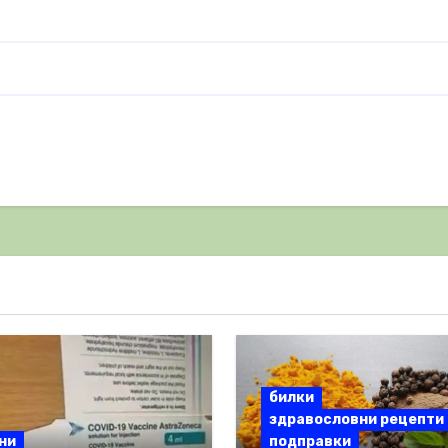
билки
здравословни рецепти
ни
подправки