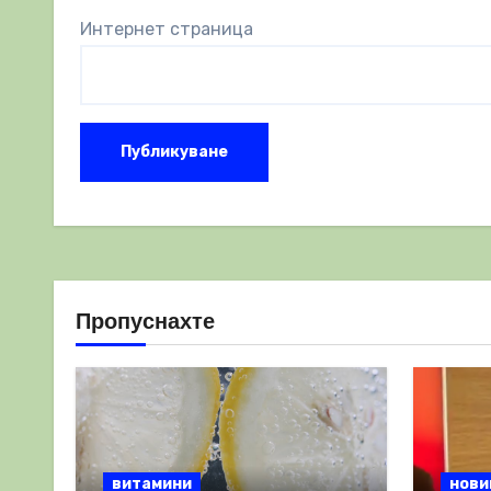
Интернет страница
Пропуснахте
витамини
нови