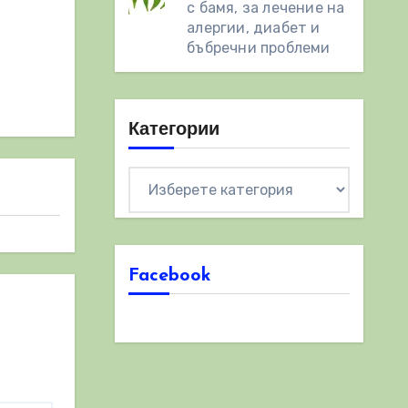
с бамя, за лечение на
алергии, диабет и
бъбречни проблеми
Категории
Категории
Facebook