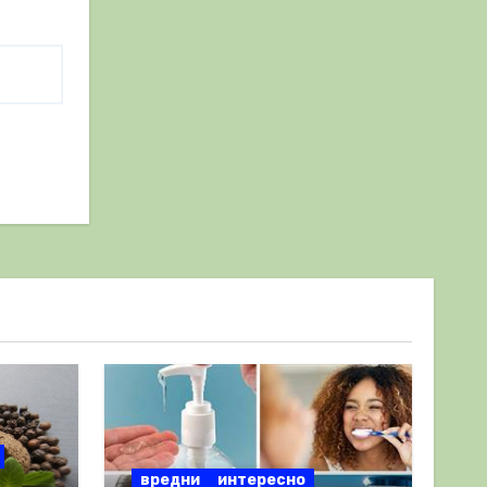
вредни
интересно