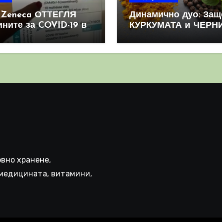
aZeneca ОТТЕГЛЯ
Динамично дуо: Защ
ините за COVID-19 в
КУРКУМАТА и ЧЕРН
овен мащаб, след
ПИПЕР са мощна
призна, че те
комбинация
иняват КРЪВНИ
реци
вно хранене,
медицината, витамини,