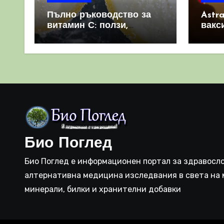
Пълно ръководство за
Astr
витамин С: ползи,
вакс
източници и защо е
свет
важен за имунната
като 
система
прич
съси
Био Поглед
Био Поглед е информационен портал за здравосло
алтернативна медицина изследвания в света на 
минерали, билки и хранителни добавки