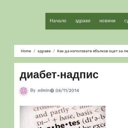
Начало
здраве
новини
с
Home
здраве
Как да използвате ябълков оцет за л
диабет-надпис
By
admin
06/11/2014