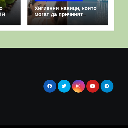
о
Хигиенни навици, които
ИЯ
могат да причинят
повече вреда, отколкото
полза