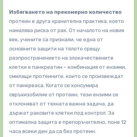
Избягването на прекомерно количество
протеин е друга хранителна практика, която
намалява риска от рак. От началото на новия
век, учените са признали, че една от
основните защити на тялото срещу
разпространението на злокачествените
клетки е панкреатин – комбинация от ензими,
смилащи протеините, които се произвеждат
от панкреаса. Когато се консумира
свръхизобилие от протеин, тези ензими се
отклоняват от тяхната важна задача, да
държат раковите клетки под контрол. За
оптимална защита е препоръчително, поне 12
часа всеки ден да са без протеин.