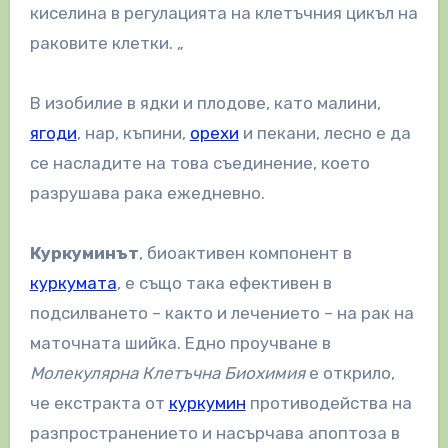
киселина в регулацията на клетъчния цикъл на
раковите клетки. „
В изобилие в ядки и плодове, като малини,
ягоди
, нар, къпини,
орехи
и пекани, лесно е да
се насладите на това съединение, което
разрушава рака ежедневно.
Куркуминът
, биоактивен компонент в
куркумата
, е също така ефективен в
подсилването – както и лечението – на рак на
маточната шийка. Едно проучване в
Молекулярна Клетъчна Биохимия
е открило,
че екстракта от
куркумин
противодейства на
разпространението и насърчава апоптоза в