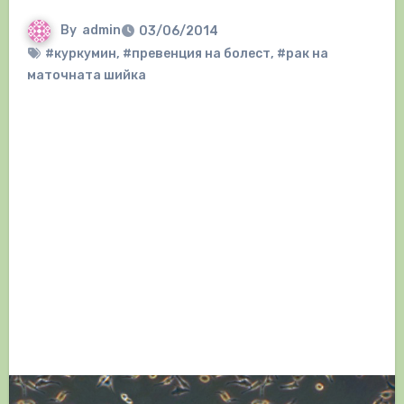
By
admin
03/06/2014
#куркумин
,
#превенция на болест
,
#рак на
маточната шийка