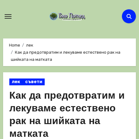
Skip
to
content
Home
лек
Как да предотвратим и лекуваме естествено рак на
шийката на матката
лек
съвети
Как да предотвратим и
лекуваме естествено
рак на шийката на
матката