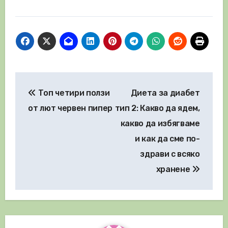
Навигация
Топ четири ползи
Диета за диабет
от лют червен пипер
тип 2: Какво да ядем,
какво да избягваме
и как да сме по-
здрави с всяко
хранене