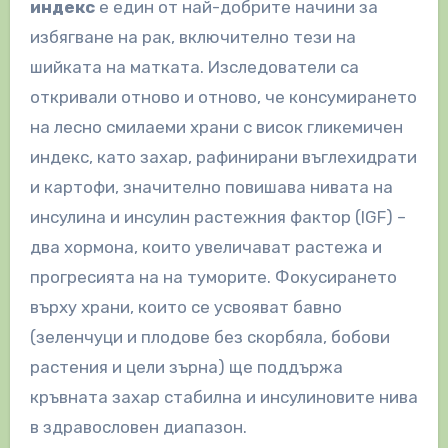
индекс
е един от най-добрите начини за
избягване на рак, включително тези на
шийката на матката. Изследователи са
откривали отново и отново, че консумирането
на лесно смилаеми храни с висок гликемичен
индекс, като захар, рафинирани въглехидрати
и картофи, значително повишава нивата на
инсулина и инсулин растежния фактор (IGF) –
два хормона, които увеличават растежа и
прогресията на на туморите. Фокусирането
върху храни, които се усвояват бавно
(зеленчуци и плодове без скорбяла, бобови
растения и цели зърна) ще поддържа
кръвната захар стабилна и инсулиновите нива
в здравословен диапазон.