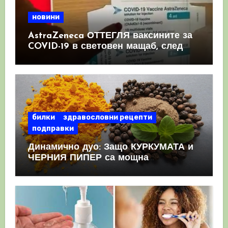
новини
AstraZeneca ОТТЕГЛЯ ваксините за
COVID-19 в световен мащаб, след
като призна, че те причиняват
КРЪВНИ съсиреци
билки
здравословни рецепти
подправки
Динамично дуо: Защо КУРКУМАТА и
ЧЕРНИЯ ПИПЕР са мощна
комбинация