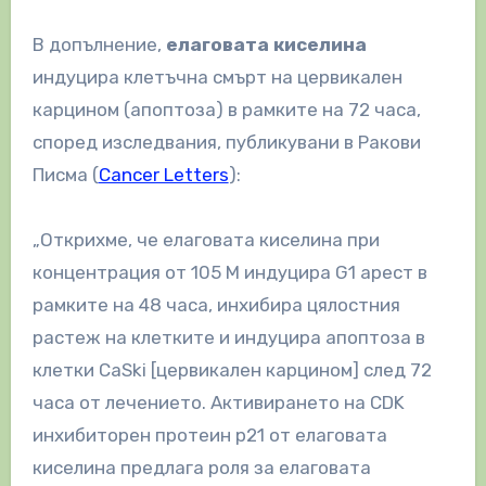
В допълнение,
елаговата киселина
индуцира клетъчна смърт на цервикален
карцином (апоптоза) в рамките на 72 часа,
според изследвания, публикувани в Ракови
Писма (
Cancer Letters
):
„Открихме, че елаговата киселина при
концентрация от 105 М индуцира G1 арест в
рамките на 48 часа, инхибира цялостния
растеж на клетките и индуцира апоптоза в
клетки CaSki [цервикален карцином] след 72
часа от лечението. Активирането на CDK
инхибиторен протеин р21 от елаговата
киселина предлага роля за елаговата