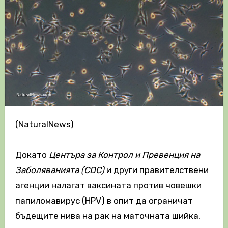
(NaturalNews)
Докато
Центъра за Контрол и Превенция на
Заболяванията (CDC)
и други правителствени
агенции налагат ваксината против човешки
папиломавирус (HPV) в опит да ограничат
бъдещите нива на рак на маточната шийка,