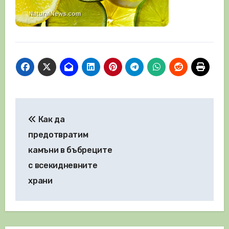
Навигация
Как да
предотвратим
камъни в бъбреците
с всекидневните
храни