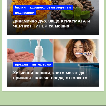
билки
здравословни рецепти
подправки
Динамично дуо: Защо КУРКУМАТА и
ЧЕРНИЯ ПИПЕР са мощна
комбинация
вредни
интересно
Хигиенни навици, които могат да
причинят повече вреда, отколкото
полза