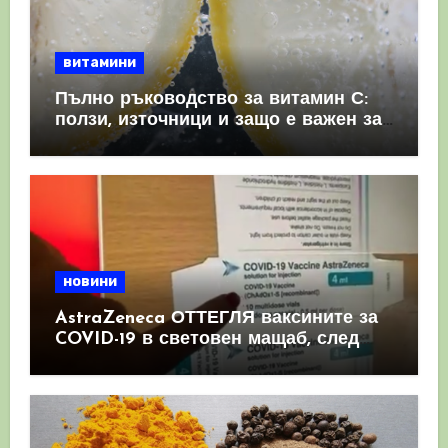
витамини
Пълно ръководство за витамин С:
ползи, източници и защо е важен за
имунната система
новини
AstraZeneca ОТТЕГЛЯ ваксините за
COVID-19 в световен мащаб, след
като призна, че те причиняват
КРЪВНИ съсиреци