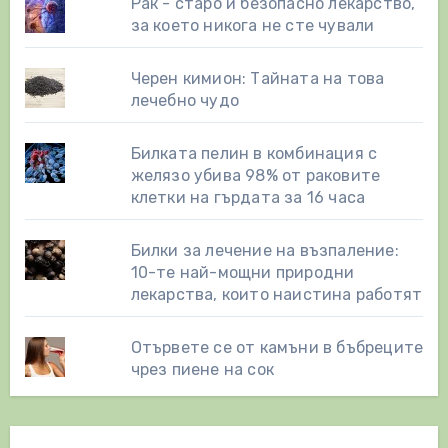
Рак - старо и безопасно лекарство,
за което никога не сте чували
Черен кимион: Тайната на това
лечебно чудо
Билката пелин в комбинация с
желязо убива 98% от раковите
клетки на гърдата за 16 часа
Билки за лечение на възпаление:
10-те най-мощни природни
лекарства, които наистина работят
Отървете се от камъни в бъбреците
чрез пиене на сок