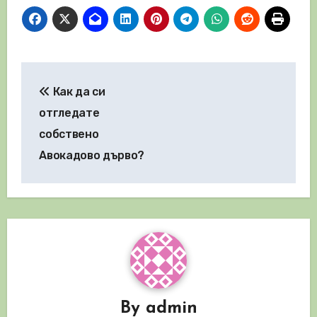
Навигация
Как да си
отгледате
собствено
Авокадово дърво?
By
admin