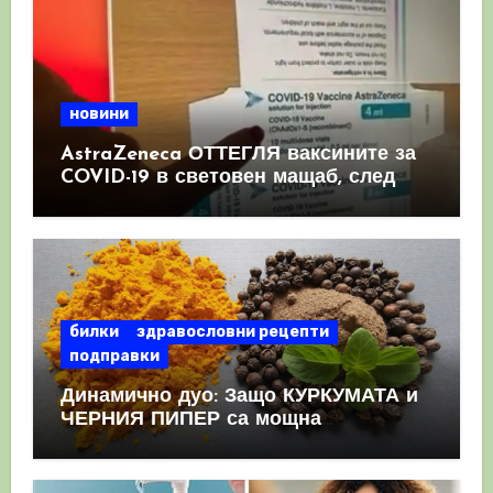
новини
AstraZeneca ОТТЕГЛЯ ваксините за
COVID-19 в световен мащаб, след
като призна, че те причиняват
КРЪВНИ съсиреци
билки
здравословни рецепти
подправки
Динамично дуо: Защо КУРКУМАТА и
ЧЕРНИЯ ПИПЕР са мощна
комбинация