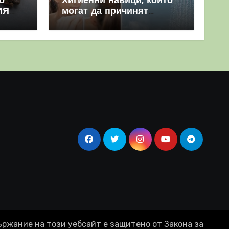
о
Хигиенни навици, които
ИЯ
могат да причинят
повече вреда, отколкото
полза
ържание на този уебсайт е защитено от Закона за