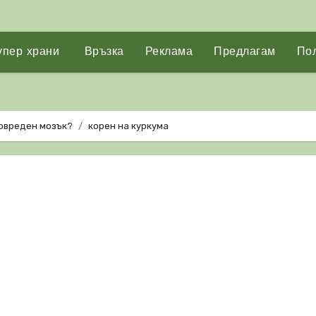
упер храни
Връзка
Реклама
Предлагам
Пол
повреден мозък?
корен на куркума