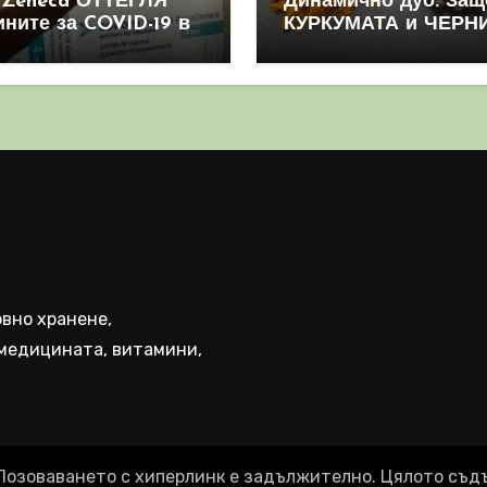
aZeneca ОТТЕГЛЯ
Динамично дуо: Защ
ините за COVID-19 в
КУРКУМАТА и ЧЕРН
овен мащаб, след
ПИПЕР са мощна
призна, че те
комбинация
иняват КРЪВНИ
реци
вно хранене,
медицината, витамини,
Позоваването с хиперлинк е задължително. Цялото съд