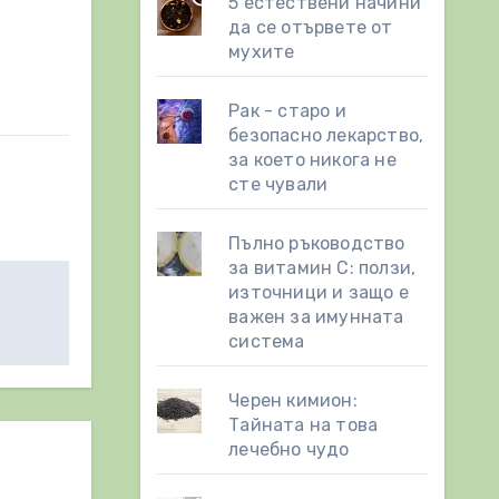
5 естествени начини
да се отървете от
мухите
Рак - старо и
безопасно лекарство,
за което никога не
сте чували
Пълно ръководство
за витамин С: ползи,
източници и защо е
важен за имунната
система
Черен кимион:
Тайната на това
лечебно чудо