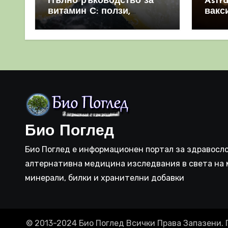
Пълно ръководство за
Astr
витамин С: ползи,
вакс
източници и защо е
свет
важен за имунната
като 
система
прич
съси
Био Поглед
Био Поглед е информационен портал за здравосло
алтернативна медицина изследвания в света на 
минерали, билки и хранителни добавки
© 2013-2024 Био Поглед Всички Права Запазени. 