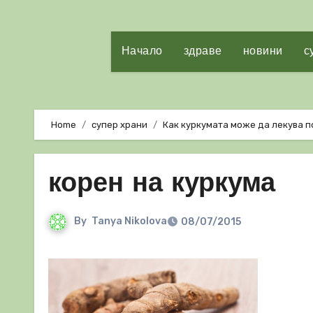
Начало
здраве
новини
с
Home
супер храни
Как куркумата може да лекува 
корен на куркума
By
Tanya Nikolova
08/07/2015