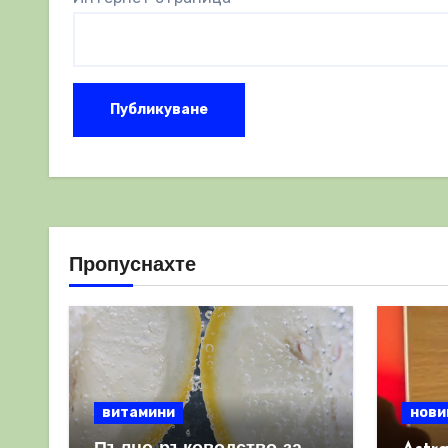
Пропуснахте
витамини
нови