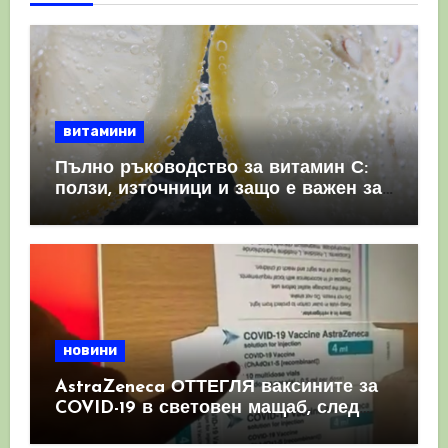
витамини
Пълно ръководство за витамин С:
ползи, източници и защо е важен за
имунната система
новини
AstraZeneca ОТТЕГЛЯ ваксините за
COVID-19 в световен мащаб, след
като призна, че те причиняват