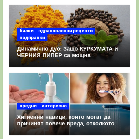
КРЪВНИ съсиреци
билки
здравословни рецепти
подправки
Динамично дуо: Защо КУРКУМАТА и
ЧЕРНИЯ ПИПЕР са мощна
комбинация
вредни
интересно
Хигиенни навици, които могат да
причинят повече вреда, отколкото
полза