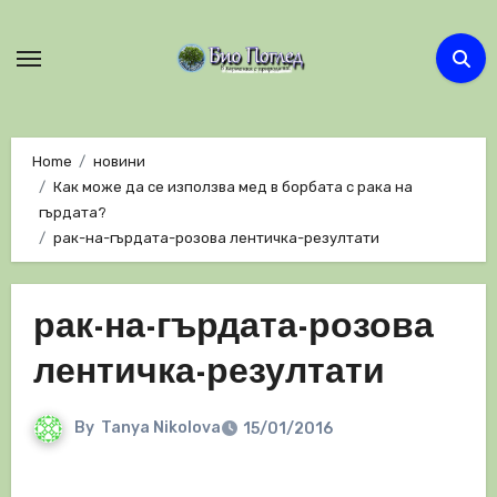
Skip
to
content
Home
новини
Как може да се използва мед в борбата с рака на
гърдата?
рак-на-гърдата-розова лентичка-резултати
рак-на-гърдата-розова
лентичка-резултати
By
Tanya Nikolova
15/01/2016