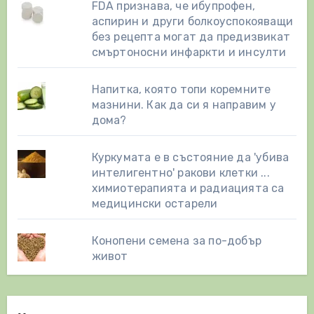
FDA признава, че ибупрофен,
аспирин и други болкоуспокояващи
без рецепта могат да предизвикат
смъртоносни инфаркти и инсулти
Напитка, която топи коремните
мазнини. Как да си я направим у
дома?
Куркумата е в състояние да 'убива
интелигентно' ракови клетки ...
химиотерапията и радиацията са
медицински остарели
Конопени семена за по-добър
живот